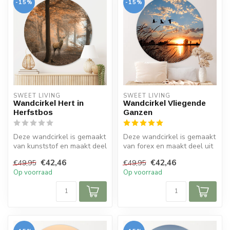
-15%
-15%
SWEET LIVING
SWEET LIVING
Wandcirkel Hert in
Wandcirkel Vliegende
Herfstbos
Ganzen
Deze wandcirkel is gemaakt
Deze wandcirkel is gemaakt
van kunststof en maakt deel
van forex en maakt deel uit
uit van de Sweet Living c...
van de Sweet Living colle...
€42,46
€42,46
€49,95
€49,95
Op voorraad
Op voorraad