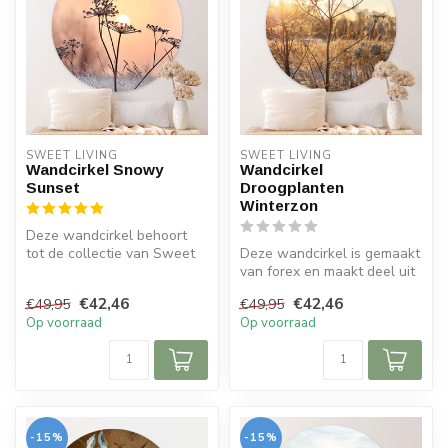
SWEET LIVING
SWEET LIVING
Wandcirkel Snowy
Wandcirkel
Sunset
Droogplanten
Winterzon
Deze wandcirkel behoort
tot de collectie van Sweet
Deze wandcirkel is gemaakt
Living. Op de wandcirkel
van forex en maakt deel uit
valt...
van de Sweet Living colle...
€42,46
€42,46
€49,95
€49,95
Op voorraad
Op voorraad
-15%
-15%