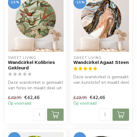
-15%
-15%
SWEET LIVING
SWEET LIVING
Wandcirkel Kolibries
Wandcirkel Agaat Steen
Gekleurd
Deze wandcirkel is gemaakt
Deze wandcirkel is gemaakt
van kunststof en maakt deel
van forex en maakt deel uit
uit van de Sweet Living c...
van de Sweet Living colle...
€42,46
€42,46
€49,95
€49,95
Op voorraad
Op voorraad