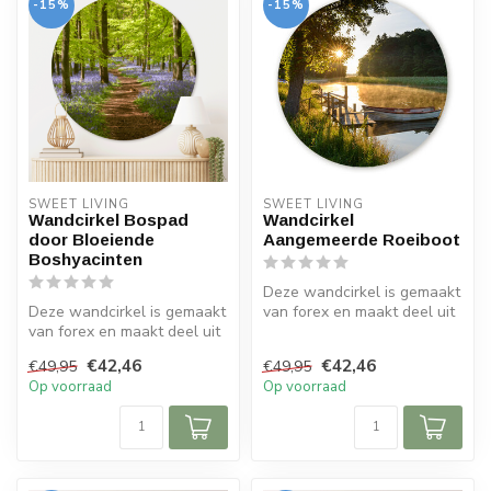
-15%
-15%
SWEET LIVING
SWEET LIVING
Wandcirkel Bospad
Wandcirkel
door Bloeiende
Aangemeerde Roeiboot
Boshyacinten
Deze wandcirkel is gemaakt
Deze wandcirkel is gemaakt
van forex en maakt deel uit
van forex en maakt deel uit
van de Sweet Living colle...
van de Sweet Living colle...
€42,46
€42,46
€49,95
€49,95
Op voorraad
Op voorraad