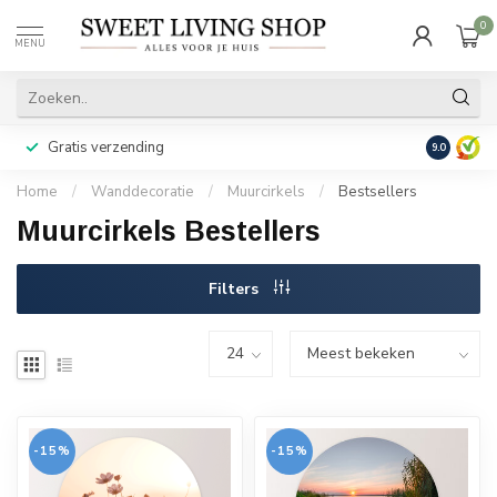
0
MENU
Gratis verzending
Achteraf b
9.0
Home
/
Wanddecoratie
/
Muurcirkels
/
Bestsellers
Muurcirkels Bestellers
Filters
-15%
-15%