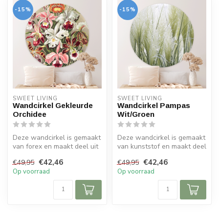
-15%
-15%
SWEET LIVING
SWEET LIVING
Wandcirkel Gekleurde
Wandcirkel Pampas
Orchidee
Wit/Groen
Deze wandcirkel is gemaakt
Deze wandcirkel is gemaakt
van forex en maakt deel uit
van kunststof en maakt deel
van de Sweet Living colle...
uit van de Sweet Living c...
€42,46
€42,46
€49,95
€49,95
Op voorraad
Op voorraad