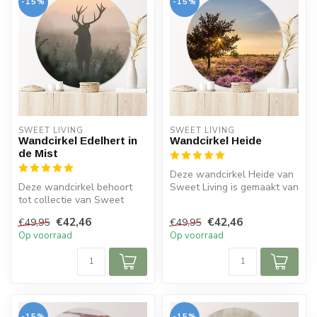
-15%
-15%
SWEET LIVING
SWEET LIVING
Wandcirkel Edelhert in
Wandcirkel Heide
de Mist
Deze wandcirkel Heide van
Deze wandcirkel behoort
Sweet Living is gemaakt van
tot collectie van Sweet
forex. Op de cirkel is een...
Living en is gemaakt van
€42,46
€42,46
€49,95
€49,95
forex. ...
Op voorraad
Op voorraad
-15%
-15%