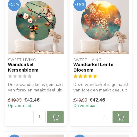
-15%
-15%
SWEET LIVING
SWEET LIVING
Wandcirkel
Wandcirkel Lente
Kersenbloem
Bloesem
Deze wandcirkel is gemaakt
Deze wandcirkel is gemaakt
van forex en maakt deel uit
van forex en maakt deel uit
van de Sweet Living colle...
van de Sweet Living colle...
€42,46
€42,46
€49,95
€49,95
Op voorraad
Op voorraad