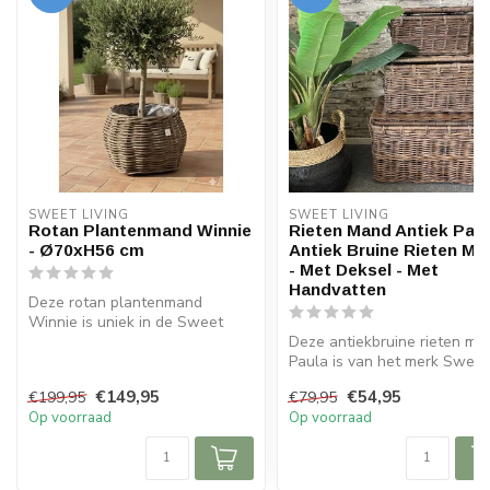
SWEET LIVING
SWEET LIVING
Rotan Plantenmand Winnie
Rieten Mand Antiek Paul
- Ø70xH56 cm
Antiek Bruine Rieten Ma
- Met Deksel - Met
Handvatten
Deze rotan plantenmand
Winnie is uniek in de Sweet
Living collectie. De plantenm...
Deze antiekbruine rieten ma
Paula is van het merk Sweet
Living. De rieten man...
€149,95
€54,95
€199,95
€79,95
Op voorraad
Op voorraad