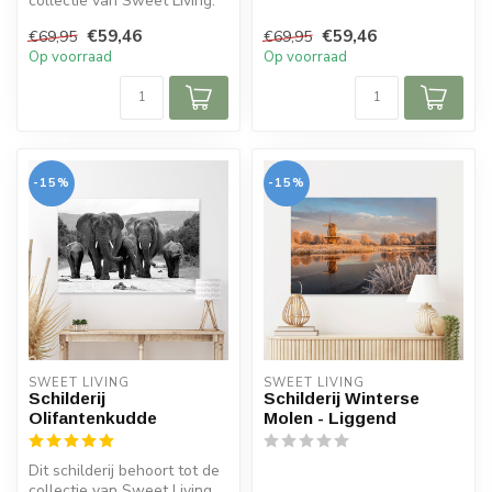
collectie van Sweet Living.
Op het schilderij zie ...
€59,46
€59,46
€69,95
€69,95
Op voorraad
Op voorraad
-15%
-15%
SWEET LIVING
SWEET LIVING
Schilderij
Schilderij Winterse
Olifantenkudde
Molen - Liggend
Dit schilderij behoort tot de
collectie van Sweet Living.