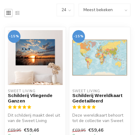
-15%
-15%
SWEET LIVING
SWEET LIVING
Schilderij Vliegende
Schilderij Wereldkaart
Ganzen
Gedetailleerd
Dit schilderij maakt deel uit
Deze wereldkaart behoort
van de Sweet Living
tot de collectie van Sweet
collectie. Op het schilderij i...
Living en is gemaakt van
€59,46
€59,46
€69,95
€69,95
can...