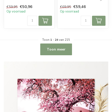
tot de collectie van Sweet
Het schilderij bevat e...
€50,96
€59,46
€59,95
€69,95
Livin...
Op voorraad
Op voorraad
Toon
1
-
24
van 215
Toon meer