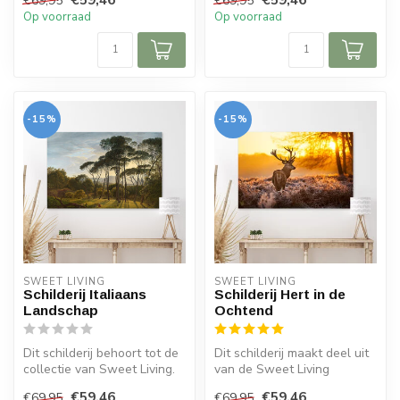
€69,95
€69,95
Op voorraad
Op voorraad
-15%
-15%
SWEET LIVING
SWEET LIVING
Schilderij Italiaans
Schilderij Hert in de
Landschap
Ochtend
Dit schilderij behoort tot de
Dit schilderij maakt deel uit
collectie van Sweet Living.
van de Sweet Living
Het afgebeelde werk is...
collectie. Het schilderij is v...
€59,46
€59,46
€69,95
€69,95