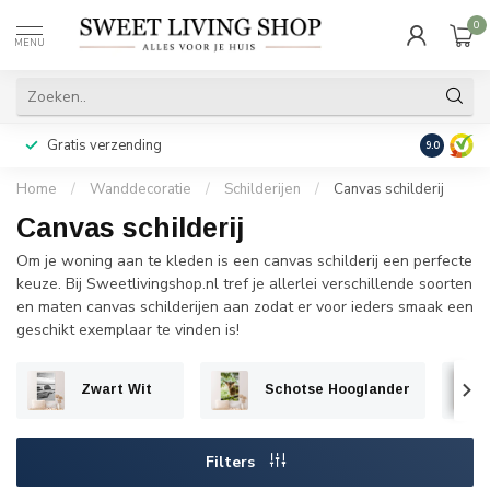
0
MENU
Gratis verzending
Achteraf b
9.0
Home
/
Wanddecoratie
/
Schilderijen
/
Canvas schilderij
Canvas schilderij
Om je woning aan te kleden is een canvas schilderij een perfecte
keuze. Bij Sweetlivingshop.nl tref je allerlei verschillende soorten
en maten canvas schilderijen aan zodat er voor ieders smaak een
geschikt exemplaar te vinden is!
Zwart Wit
Schotse Hooglander
Filters