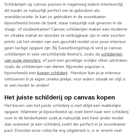
Schilderijen op canvas passen in nagenoeg iedere interieurstijl,
dit maakt ze natuurlijk perfect om te gebruiken als
wanddecoratie. Je kan ze gebruiken in de woonkamer,
bijvoorbeeld boven de bank, maar natuurlijk ook gewoon in de
slaap- of studeerkamer! Canvas schilderijen maken een moderne
en strakke indruk en doordat ze verkrijgbaar zijn in vele soorten
prints zal het vinden van een geschikt model voor jouw interieur
geen lastige opgave zijn. Bij Sweetlivingshop.nl vind je canvas
schilderijen in vele verschillende thema's, zoals de
schilderijen
van oude meesters
, of juist een gezellige vrolijke sfeer uitstralen,
zoals de schilderijen van dieren. Bijzonder populair is
bijvoorbeeld een
koeien schilderij
. Hierdoor kan je je interieur
omtoveren in je eigen unieke plekje, voor ieders smaak en stijl is
er een model te vinden!
Het juiste schilderij op canvas kopen
Het kiezen van het juiste schilderij is niet altijd een makkelijke
opgave. Wanneer je bijvoorbeeld op zoek bent naar een schilderij
voor in de kinderkamer zoek je natuurlijk een heel ander model
dan wanneer je een schilderij zoekt die perfect in je woonkamer
past. Doordat onze collectie erg uitgebreid is, is er enorm veel