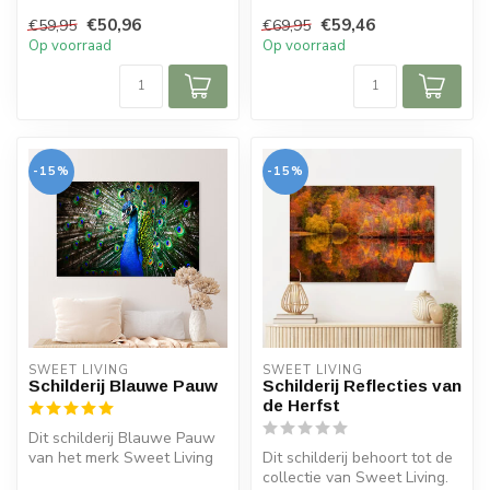
tot de collectie van Sweet
Het schilderij bevat e...
€50,96
€59,46
€59,95
€69,95
Livin...
Op voorraad
Op voorraad
-15%
-15%
SWEET LIVING
SWEET LIVING
Schilderij Blauwe Pauw
Schilderij Reflecties van
de Herfst
Dit schilderij Blauwe Pauw
van het merk Sweet Living
Dit schilderij behoort tot de
is leverbaar in drie versch...
collectie van Sweet Living.