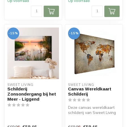
Op voorraad
Op voorraad
-15%
-15%
SWEET LIVING
SWEET LIVING
Schilderij
Canvas Wereldkaart
Zonsondergang bij het
Schilderij
Meer - Liggend
Deze canvas wereldkaart
schilderij van Sweet Living
beschikt over verscheidene
k...
€59,46
€59,46