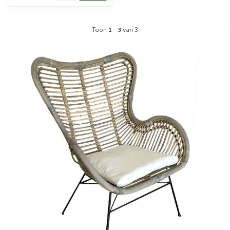
Toon
1
-
3
van 3