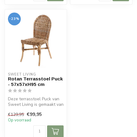
-23%
SWEET LIVING
Rotan Terrasstoel Puck
- 57x57xH95 cm
Deze terrasstoel Puck van
Sweet Living is gemaakt van
rotan en heeft een
€99,95
€129,95
greywas...
Op voorraad