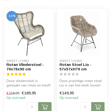
-14%
SWEET LIVING
SWEET LIVING
Rotan Vlinderstoel -
Rotan Stoel Lio -
70x76x90 cm
57x57xH79 cm
Deze vlinderstoel is
Deze prachtige rotan stoel
gemaakt van rotan en heeft
Lio is van het merk Sweet
een greywash kleur. De
Living. De rotan stoel is 5...
€189,95
€149,95
€219,95
stoel is ...
Op voorraad
Op voorraad