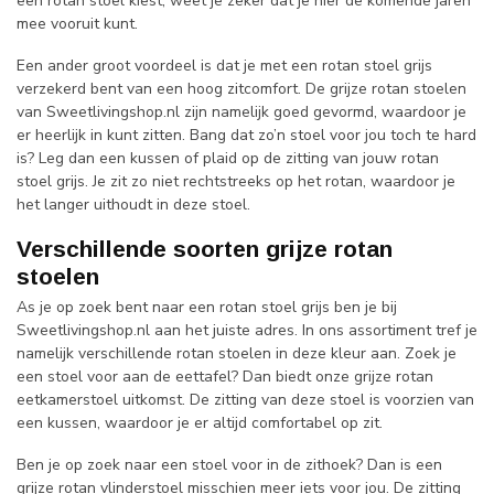
een rotan stoel kiest, weet je zeker dat je hier de komende jaren
mee vooruit kunt.
Een ander groot voordeel is dat je met een rotan stoel grijs
verzekerd bent van een hoog zitcomfort. De grijze rotan stoelen
van Sweetlivingshop.nl zijn namelijk goed gevormd, waardoor je
er heerlijk in kunt zitten. Bang dat zo’n stoel voor jou toch te hard
is? Leg dan een kussen of plaid op de zitting van jouw rotan
stoel grijs. Je zit zo niet rechtstreeks op het rotan, waardoor je
het langer uithoudt in deze stoel.
Verschillende soorten grijze rotan
stoelen
As je op zoek bent naar een rotan stoel grijs ben je bij
Sweetlivingshop.nl aan het juiste adres. In ons assortiment tref je
namelijk verschillende rotan stoelen in deze kleur aan. Zoek je
een stoel voor aan de eettafel? Dan biedt onze grijze rotan
eetkamerstoel uitkomst. De zitting van deze stoel is voorzien van
een kussen, waardoor je er altijd comfortabel op zit.
Ben je op zoek naar een stoel voor in de zithoek? Dan is een
grijze rotan vlinderstoel misschien meer iets voor jou. De zitting