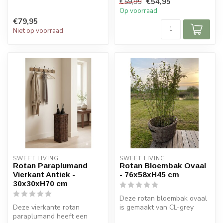
€54,95
€59,95
bloemb...
ronde ...
Op voorraad
€79,95
Niet op voorraad
SWEET LIVING
SWEET LIVING
Rotan Paraplumand
Rotan Bloembak Ovaal
Vierkant Antiek -
- 76x58xH45 cm
30x30xH70 cm
Deze rotan bloembak ovaal
Deze vierkante rotan
is gemaakt van CL-grey
paraplumand heeft een
rotan en heeft lederen