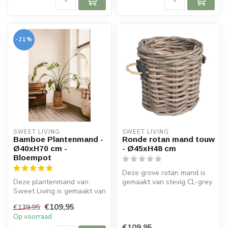
-21%
SWEET LIVING
SWEET LIVING
Bamboe Plantenmand -
Ronde rotan mand touw
Ø40xH70 cm -
- Ø45xH48 cm
Bloempot
Deze grove rotan mand is
Deze plantenmand van
gemaakt van stevig CL-grey
Sweet Living is gemaakt van
rotan. De ronde mand heeft
bamboe en heeft een
j...
€109,95
€139,95
naturel kle...
Op voorraad
€109,95