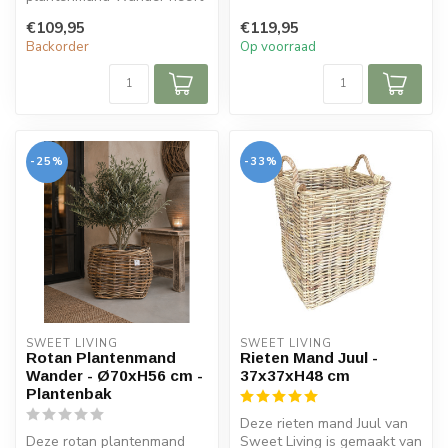
een naturel CL kleur. De
De r...
€109,95
€119,95
plantenma...
Backorder
Op voorraad
-25%
-33%
SWEET LIVING
SWEET LIVING
Rotan Plantenmand
Rieten Mand Juul -
Wander - Ø70xH56 cm -
37x37xH48 cm
Plantenbak
Deze rieten mand Juul van
Deze rotan plantenmand
Sweet Living is gemaakt van