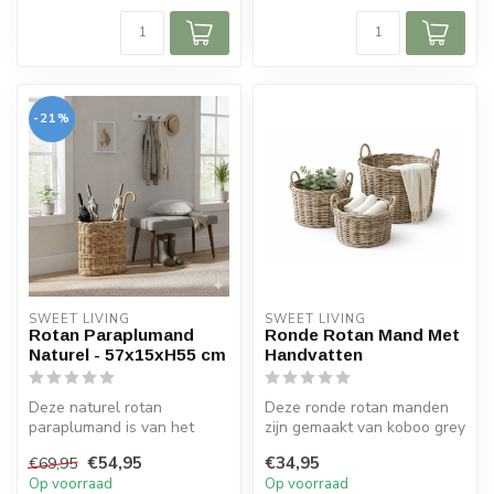
-21%
SWEET LIVING
SWEET LIVING
Rotan Paraplumand
Ronde Rotan Mand Met
Naturel - 57x15xH55 cm
Handvatten
Deze naturel rotan
Deze ronde rotan manden
paraplumand is van het
zijn gemaakt van koboo grey
merk Sweet Living. De rotan
rotan. De manden hebben
€54,95
€34,95
€69,95
parapluman...
stev...
Op voorraad
Op voorraad