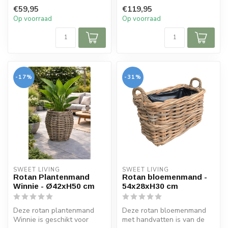
prachtige antiek kleur. De
handvatt...
€59,95
€119,95
rotan mand...
Op voorraad
Op voorraad
-17%
-31%
SWEET LIVING
SWEET LIVING
Rotan Plantenmand
Rotan bloemenmand -
Winnie - Ø42xH50 cm
54x28xH30 cm
Deze rotan plantenmand
Deze rotan bloemenmand
Winnie is geschikt voor
met handvatten is van de