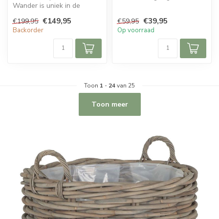
Wander is uniek in de
riet en heeft een naturel ...
Sweet Living collectie. De
€149,95
€39,95
€199,95
€59,95
plantenm...
Backorder
Op voorraad
Toon
1
-
24
van 25
Toon meer