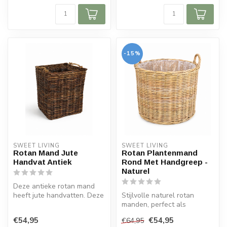
-15%
SWEET LIVING
SWEET LIVING
Rotan Mand Jute
Rotan Plantenmand
Handvat Antiek
Rond Met Handgreep -
Naturel
Deze antieke rotan mand
heeft jute handvatten. Deze
Stijlvolle naturel rotan
prachtige manden zijn
manden, perfect als
geschi...
plantenmand of decoratieve
€54,95
€54,95
€64,95
opbergma...