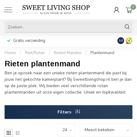
0
MENU
Gratis verzending
Achteraf b
9.0
Home
/
Riet/Rotan
/
Rieten Manden
/
Plantenmand
Rieten plantenmand
Ben je opzoek naar een unieke rieten plantenmand die past bij
jouw net gekochte kamerplant? Bij Sweetlivingshop.nl ben je dan
op de juiste plek. Wij bieden veel verschillende rotan
plantenmanden uit onze eigen collectie. Uniek en topkwaliteit.
Filters