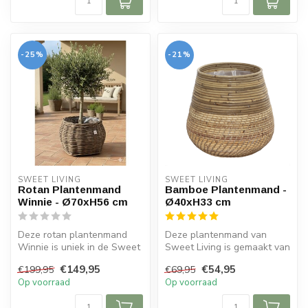
-25%
-21%
SWEET LIVING
SWEET LIVING
Rotan Plantenmand
Bamboe Plantenmand -
Winnie - Ø70xH56 cm
Ø40xH33 cm
Deze rotan plantenmand
Deze plantenmand van
Winnie is uniek in de Sweet
Sweet Living is gemaakt van
Living collectie. De
bamboe en plastic
€149,95
€54,95
€199,95
€69,95
plantenm...
binnenvoering...
Op voorraad
Op voorraad