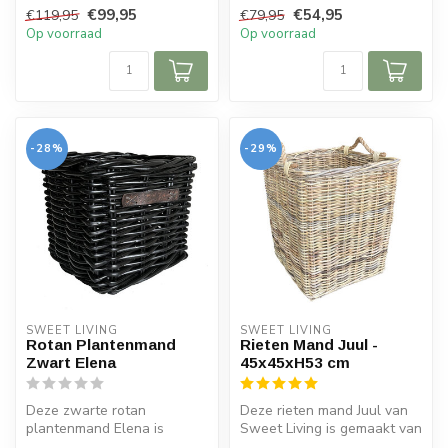
zowel binnen als ook
Sweet Living collectie. De
€99,95
€54,95
€119,95
€79,95
buiten. Perf...
riete...
Op voorraad
Op voorraad
-28%
-29%
SWEET LIVING
SWEET LIVING
Rotan Plantenmand
Rieten Mand Juul -
Zwart Elena
45x45xH53 cm
Deze zwarte rotan
Deze rieten mand Juul van
plantenmand Elena is
Sweet Living is gemaakt van
geschikt voor zowel binnen
riet en heeft een naturel ...