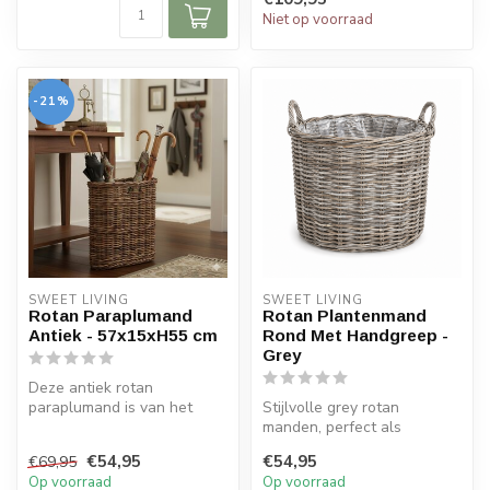
Niet op voorraad
-21%
SWEET LIVING
SWEET LIVING
Rotan Paraplumand
Rotan Plantenmand
Antiek - 57x15xH55 cm
Rond Met Handgreep -
Grey
Deze antiek rotan
paraplumand is van het
Stijlvolle grey rotan
merk Sweet Living. De rotan
manden, perfect als
paraplumand...
plantenmand of decoratieve
€54,95
€54,95
€69,95
opbergmand....
Op voorraad
Op voorraad