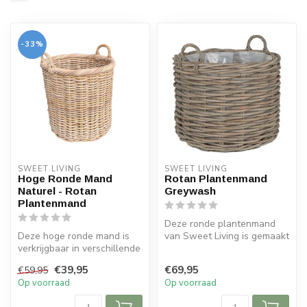
-33%
SWEET LIVING
SWEET LIVING
Hoge Ronde Mand
Rotan Plantenmand
Naturel - Rotan
Greywash
Plantenmand
Deze ronde plantenmand
Deze hoge ronde mand is
van Sweet Living is gemaakt
verkrijgbaar in verschillende
van rotan en heeft een
formaten. De ronde mand
greywa...
€39,95
€69,95
€59,95
is...
Op voorraad
Op voorraad