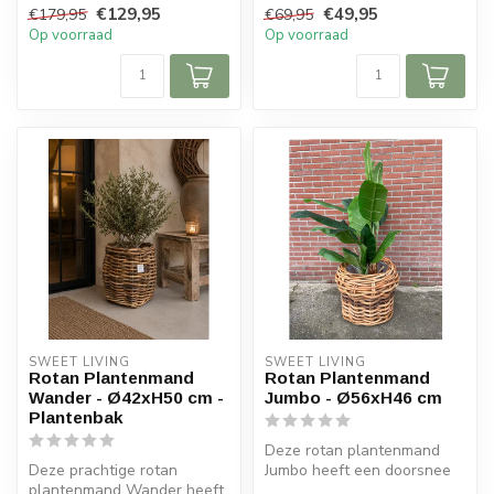
€129,95
€49,95
€179,95
€69,95
als ook buiten...
Op voorraad
Op voorraad
SWEET LIVING
SWEET LIVING
Rotan Plantenmand
Rotan Plantenmand
Wander - Ø42xH50 cm -
Jumbo - Ø56xH46 cm
Plantenbak
Deze rotan plantenmand
Deze prachtige rotan
Jumbo heeft een doorsnee
plantenmand Wander heeft
van 56 cm en is 46 cm hoog.