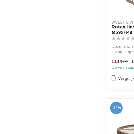
SWEET LIV
Rotan Han
Ø59xH48
Deze rotan
Living is g
grey k...
€149,95
Op voorraa
Vergelij
-29%