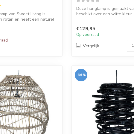
Deze hanglamp is gemaakt va
amp van Sweet Living is
beschikt over een witte kleur.
 rotan en heeft een naturel
...
€129,95
Op voorraad
rraad
Vergelijk
k
-36%