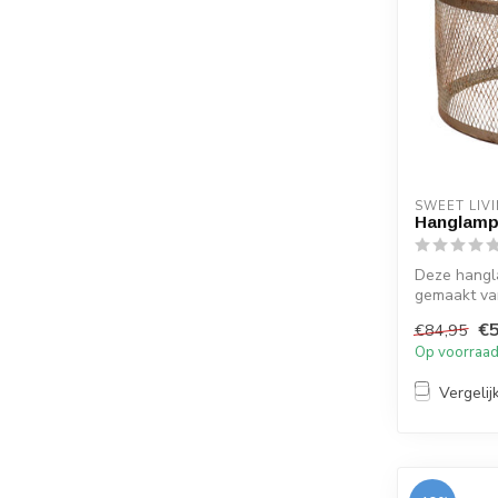
SWEET LIV
Hanglamp
Deze hangla
gemaakt van
k...
€5
€84,95
Op voorraa
Vergelij