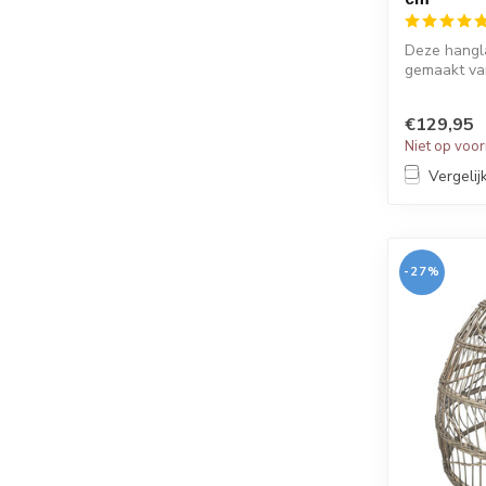
Deze hangl
gemaakt van
kleur. ...
€129,95
Niet op voo
Vergelij
-27%