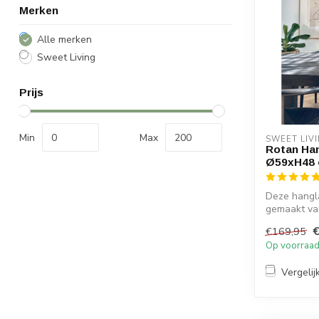
Merken
Alle merken
Sweet Living
Prijs
Min
Max
SWEET LIV
Rotan Han
Ø59xH48
Deze hangla
gemaakt van
kleu...
€169,95
Op voorraa
Vergelij