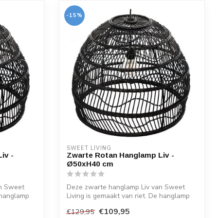
-15%
SWEET LIVING
iv -
Zwarte Rotan Hanglamp Liv -
Ø50xH40 cm
n Sweet
Deze zwarte hanglamp Liv van Sweet
e hanglamp
Living is gemaakt van riet. De hanglamp
heeft...
€109,95
€129,95