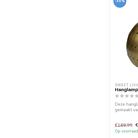
-48%
SWEET LIV
Hanglamp
Deze hangla
gemaakt va
k...
€
€189,95
Op voorraa