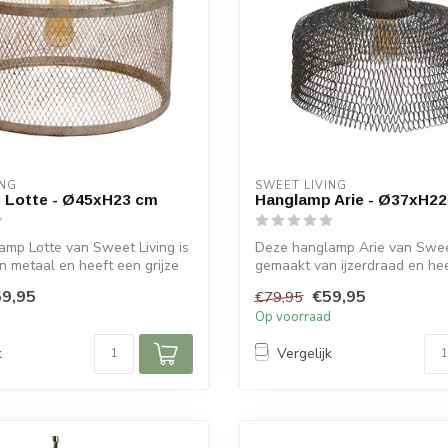
ING
SWEET LIVING
 Lotte - Ø45xH23 cm
Hanglamp Arie - Ø37xH2
mp Lotte van Sweet Living is
Deze hanglamp Arie van Sweet
 metaal en heeft een grijze
gemaakt van ijzerdraad en he
grijz...
9,95
€59,95
€79,95
d
Op voorraad
k
Vergelijk