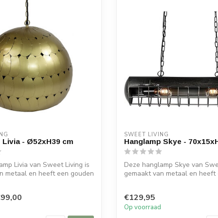
ING
SWEET LIVING
 Livia - Ø52xH39 cm
Hanglamp Skye - 70x15x
mp Livia van Sweet Living is
Deze hanglamp Skye van Swee
n metaal en heeft een gouden
gemaakt van metaal en heeft
kl...
99,00
€129,95
d
Op voorraad