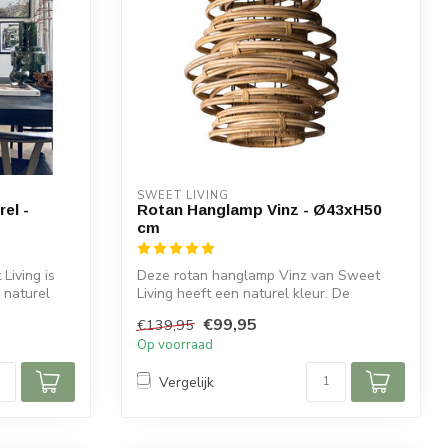
SWEET LIVING
el -
Rotan Hanglamp Vinz - Ø43xH50
cm
Living is
Deze rotan hanglamp Vinz van Sweet
 naturel
Living heeft een naturel kleur. De
hanglamp h...
€99,95
€139,95
Op voorraad
Vergelijk