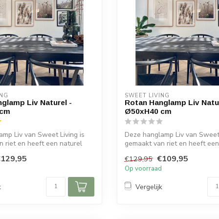
ING
SWEET LIVING
glamp Liv Naturel -
Rotan Hanglamp Liv Natur
 cm
Ø50xH40 cm
mp Liv van Sweet Living is
Deze hanglamp Liv van Sweet 
 riet en heeft een naturel
gemaakt van riet en heeft een
kleu...
€129,95
€109,95
€129,95
d
Op voorraad
k
Vergelijk