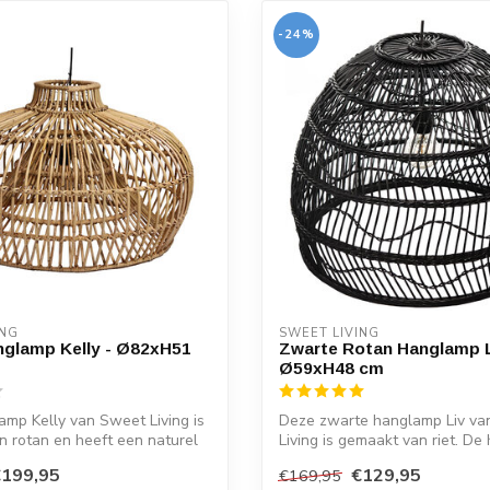
-24%
ING
SWEET LIVING
glamp Kelly - Ø82xH51
Zwarte Rotan Hanglamp L
Ø59xH48 cm
mp Kelly van Sweet Living is
Deze zwarte hanglamp Liv va
 rotan en heeft een naturel
Living is gemaakt van riet. D
heeft...
€199,95
€129,95
€169,95