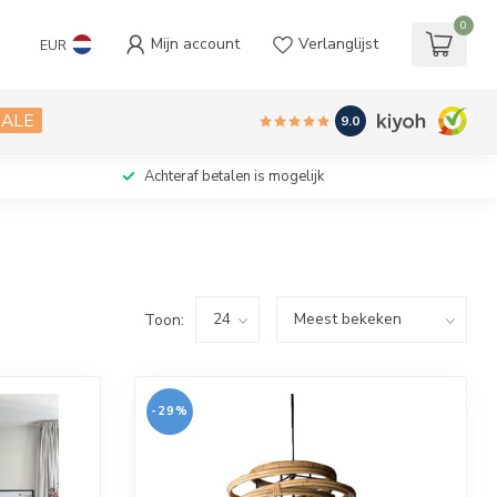
0
Mijn account
Verlanglijst
EUR
SALE
9.0
Achteraf betalen is mogelijk
Toon:
-29%