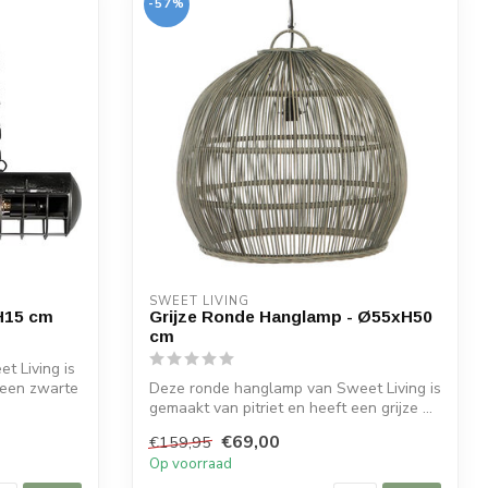
-57%
SWEET LIVING
H15 cm
Grijze Ronde Hanglamp - Ø55xH50
cm
t Living is
 een zwarte
Deze ronde hanglamp van Sweet Living is
gemaakt van pitriet en heeft een grijze ...
€69,00
€159,95
Op voorraad