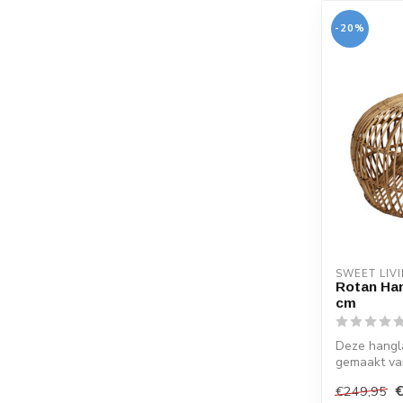
-20%
SWEET LIV
Rotan Han
cm
Deze hangla
gemaakt van
k...
€249,95