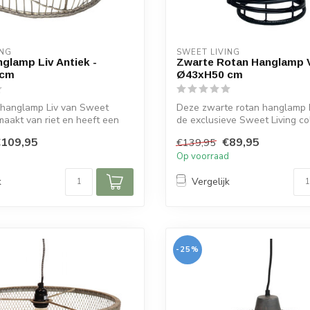
ING
SWEET LIVING
glamp Liv Antiek -
Zwarte Rotan Hanglamp V
 cm
Ø43xH50 cm
 hanglamp Liv van Sweet
Deze zwarte rotan hanglamp 
emaakt van riet en heeft een
de exclusieve Sweet Living col
...
€109,95
€89,95
€139,95
d
Op voorraad
k
Vergelijk
-25%