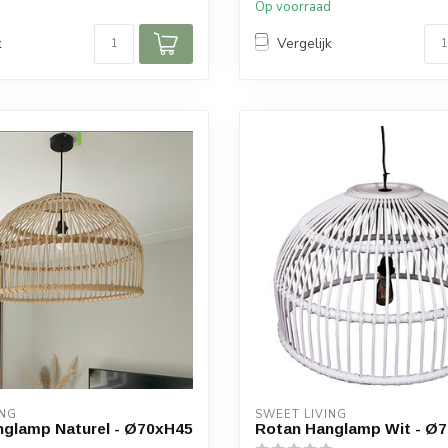
d
Op voorraad
k
Vergelijk
ING
SWEET LIVING
nglamp Naturel - Ø70xH45
Rotan Hanglamp Wit - Ø