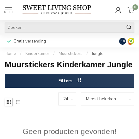
0
MENU
Gratis verzending
Achteraf b
9.0
Home
/
Kinderkamer
/
Muurstickers
/
Jungle
Muurstickers Kinderkamer Jungle
Filters
Geen producten gevonden!