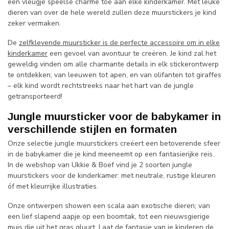
een vleugje speelse charme toe aan elke kinderkamer. Met leuke
dieren van over de hele wereld zullen deze muurstickers je kind
zeker vermaken.
De
zelfklevende muursticker is de perfecte accessoire om in elke
kinderkamer
een gevoel van avontuur te creëren. Je kind zal het
geweldig vinden om alle charmante details in elk stickerontwerp
te ontdekken; van leeuwen tot apen, en van olifanten tot giraffes
– elk kind wordt rechtstreeks naar het hart van de jungle
getransporteerd!
Jungle muursticker voor de babykamer in
verschillende stijlen en formaten
Onze selectie jungle muurstickers creëert een betoverende sfeer
in de babykamer die je kind meeneemt op een fantasierijke reis.
In de webshop van Ukkie & Boef vind je 2 soorten jungle
muurstickers voor de kinderkamer: met neutrale, rustige kleuren
óf met kleurrijke illustraties.
Onze ontwerpen showen een scala aan exotische dieren; van
een lief slapend aapje op een boomtak, tot een nieuwsgierige
muis die uit het gras gluurt. Laat de fantasie van je kinderen de