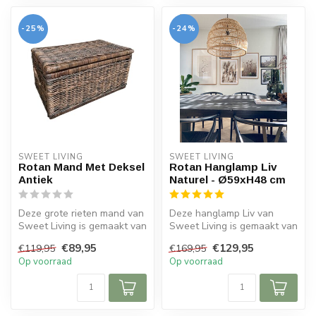
-25%
-24%
SWEET LIVING
SWEET LIVING
Rotan Mand Met Deksel
Rotan Hanglamp Liv
Antiek
Naturel - Ø59xH48 cm
Deze grote rieten mand van
Deze hanglamp Liv van
Sweet Living is gemaakt van
Sweet Living is gemaakt van
een stevige rotansoort en...
riet en heeft een naturel
€89,95
€129,95
€119,95
€169,95
kleu...
Op voorraad
Op voorraad