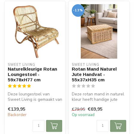
-13%
SWEET LIVING
SWEET LIVING
Naturelkleurige Rotan
Rotan Mand Naturel
Loungestoel -
Jute Handvat -
59x78xH77 cm
55x37xH35 cm
Deze loungestoel van
Deze rotan mand in naturel
Sweet Living is gemaakt van
kleur heeft handige jute
rotan en beschikt over een
handvatten om de mand te
€139,95
€69,95
€79,95
natu...
ver...
Backorder
Op voorraad