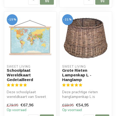
-15%
-21%
SWEET LIVING
SWEET LIVING
Schoolplaat
Grote Rieten
Wereldkaart
Lampenkap L -
Gedetailleerd
Hanglamp
Deze schoolplaat
Deze prachtige rieten
wereldkaart van Sweet
hanglampenkap L is
Living is gemaakt van
gemaakt van fijn srimit grey
€67,96
€54,95
€79,95
€69,95
canvas en houten la...
riet. De l...
Op voorraad
Op voorraad