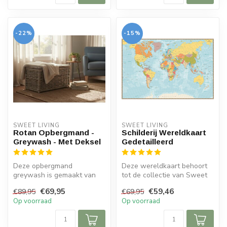
-22%
-15%
SWEET LIVING
SWEET LIVING
Rotan Opbergmand -
Schilderij Wereldkaart
Greywash - Met Deksel
Gedetailleerd
Deze opbergmand
Deze wereldkaart behoort
greywash is gemaakt van
tot de collectie van Sweet
rotan en beschikt over een
Living en is gemaakt van
€69,95
€59,46
€89,95
€69,95
deksel. De ro...
can...
Op voorraad
Op voorraad