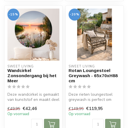
-15%
-20%
SWEET LIVING
SWEET LIVING
Wandcirkel
Rotan Loungestoel
Zonsondergang bij het
Greywash - 65x70xH88
Meer
cm
Deze wandcirkel is gemaakt
Deze rieten loungestoel
van kunststof en maakt deel
greywash is perfect om
uit van de Sweet Living c...
even heerlijk in tot rust te
€42,46
€119,95
€49,95
€149,95
kome...
Op voorraad
Op voorraad