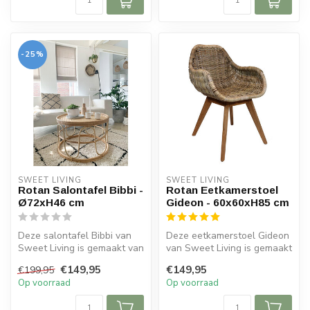
-25%
SWEET LIVING
SWEET LIVING
Rotan Salontafel Bibbi -
Rotan Eetkamerstoel
Ø72xH46 cm
Gideon - 60x60xH85 cm
Deze salontafel Bibbi van
Deze eetkamerstoel Gideon
Sweet Living is gemaakt van
van Sweet Living is gemaakt
rotan en heeft een naturel...
van rotan en hout. De stoe...
€149,95
€149,95
€199,95
Op voorraad
Op voorraad