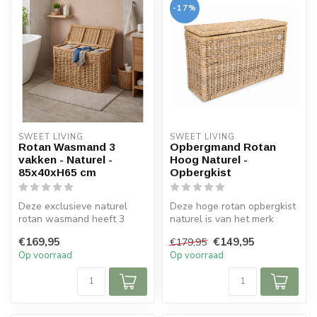
-17%
SWEET LIVING
SWEET LIVING
Rotan Wasmand 3
Opbergmand Rotan
vakken - Naturel -
Hoog Naturel -
85x40xH65 cm
Opbergkist
Deze exclusieve naturel
Deze hoge rotan opbergkist
rotan wasmand heeft 3
naturel is van het merk
wasvakken met linnen
Sweet Living. De grote
€169,95
€149,95
€179,95
binnenzakken ...
mand i...
Op voorraad
Op voorraad