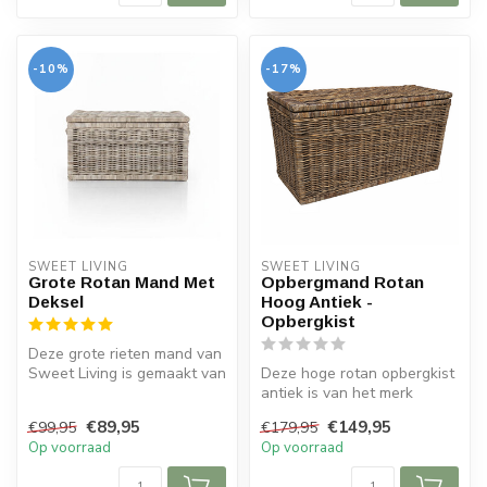
-10%
-17%
SWEET LIVING
SWEET LIVING
Grote Rotan Mand Met
Opbergmand Rotan
Deksel
Hoog Antiek -
Opbergkist
Deze grote rieten mand van
Sweet Living is gemaakt van
Deze hoge rotan opbergkist
een stevige rotansoort. D...
antiek is van het merk
Sweet Living. De grote
€89,95
€149,95
€99,95
€179,95
mand is...
Op voorraad
Op voorraad