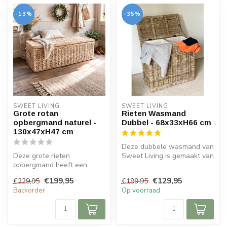
-13%
-35%
SWEET LIVING
SWEET LIVING
Grote rotan
Rieten Wasmand
opbergmand naturel -
Dubbel - 68x33xH66 cm
130x47xH47 cm
Deze dubbele wasmand van
Deze grote rieten
Sweet Living is gemaakt van
opbergmand heeft een
riet en heeft een naturel k...
exclusieve naturel kleur. De
€199,95
€129,95
€229,95
€199,95
rieten mand ...
Backorder
Op voorraad