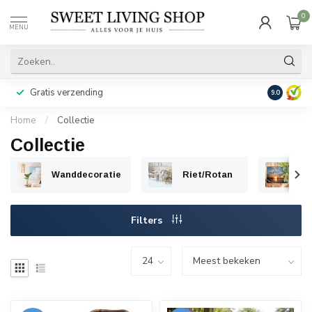
0
MENU
Gratis verzending
Achteraf b
9.0
Home
/
Collectie
Collectie
Wanddecoratie
Riet/Rotan
Tu
Filters