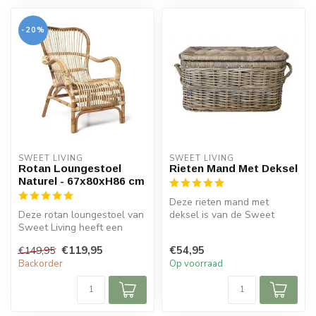
-20%
SWEET LIVING
SWEET LIVING
Rotan Loungestoel
Rieten Mand Met Deksel
Naturel - 67x80xH86 cm
Deze rieten mand met
Deze rotan loungestoel van
deksel is van de Sweet
Sweet Living heeft een
Living collectie. Deze rotan
lichte naturel kleur. De
opbergm...
€119,95
€54,95
€149,95
loung...
Backorder
Op voorraad