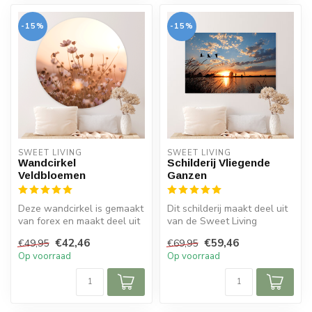
-15%
-15%
SWEET LIVING
SWEET LIVING
Wandcirkel
Schilderij Vliegende
Veldbloemen
Ganzen
Deze wandcirkel is gemaakt
Dit schilderij maakt deel uit
van forex en maakt deel uit
van de Sweet Living
van de Sweet Living colle...
collectie. Op het schilderij i...
€42,46
€59,46
€49,95
€69,95
Op voorraad
Op voorraad