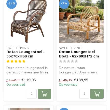
-14%
-7%
SWEET LIVING
SWEET LIVING
Rotan Loungestoel -
Rotan Loungestoel
65x70xH88 cm
Boaz - 62x80xH72 cm
Deze rieten loungestoel is
De naturel rotan
perfect om even heerlijk in
loungestoel Boaz is een
tot rust te komen. De sto...
prachtige eyecatcher in uw
€119,95
€139,95
€139,95
€149,95
woonkamer of...
Op voorraad
Op voorraad