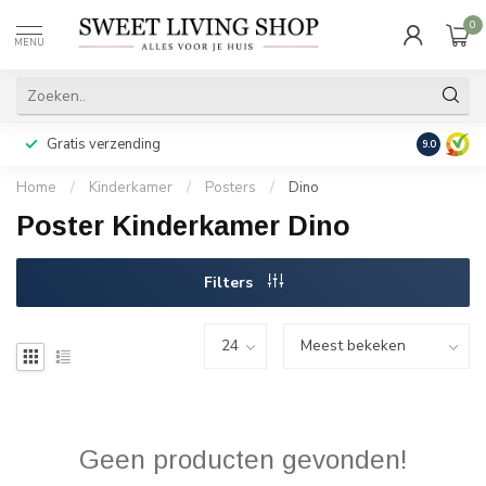
0
MENU
Gratis verzending
Achteraf b
9.0
Home
/
Kinderkamer
/
Posters
/
Dino
Poster Kinderkamer Dino
Filters
Geen producten gevonden!