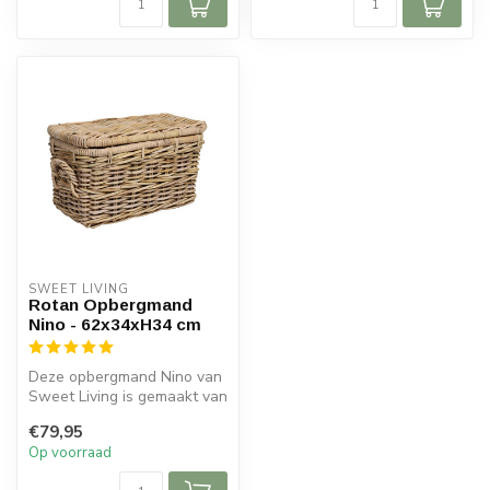
SWEET LIVING
Rotan Opbergmand
Nino - 62x34xH34 cm
Deze opbergmand Nino van
Sweet Living is gemaakt van
rotan en heeft een naturel
€79,95
...
Op voorraad