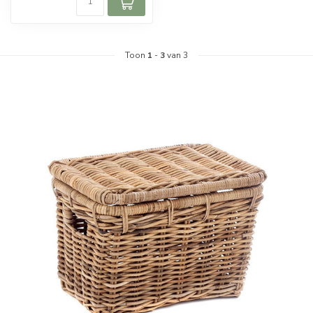
Toon
1
-
3
van 3