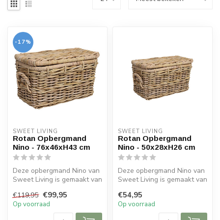
-17%
SWEET LIVING
SWEET LIVING
Rotan Opbergmand
Rotan Opbergmand
Nino - 76x46xH43 cm
Nino - 50x28xH26 cm
Deze opbergmand Nino van
Deze opbergmand Nino van
Sweet Living is gemaakt van
Sweet Living is gemaakt van
rotan en heeft een naturel
rotan en heeft een naturel
€99,95
€54,95
€119,95
...
...
Op voorraad
Op voorraad