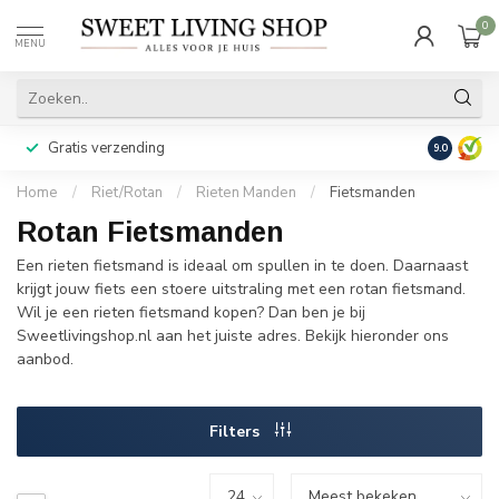
0
MENU
Gratis verzending
Achteraf b
9.0
Home
/
Riet/Rotan
/
Rieten Manden
/
Fietsmanden
Rotan Fietsmanden
Een rieten fietsmand is ideaal om spullen in te doen. Daarnaast
krijgt jouw fiets een stoere uitstraling met een rotan fietsmand.
Wil je een rieten fietsmand kopen? Dan ben je bij
Sweetlivingshop.nl aan het juiste adres. Bekijk hieronder ons
aanbod.
Filters