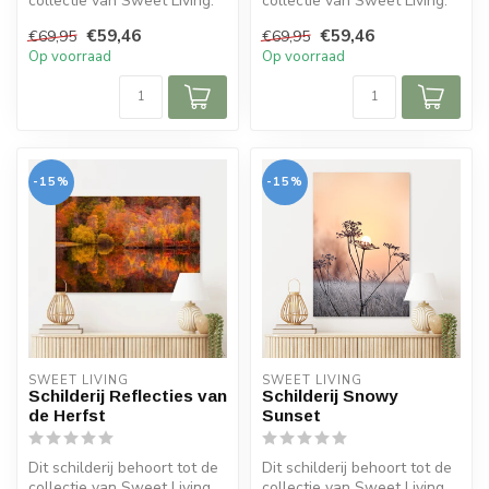
collectie van Sweet Living.
collectie van Sweet Living.
Het schilderij bevat e...
Het schilderij bevat e...
€59,46
€59,46
€69,95
€69,95
Op voorraad
Op voorraad
-15%
-15%
SWEET LIVING
SWEET LIVING
Schilderij Reflecties van
Schilderij Snowy
de Herfst
Sunset
Dit schilderij behoort tot de
Dit schilderij behoort tot de
collectie van Sweet Living.
collectie van Sweet Living.