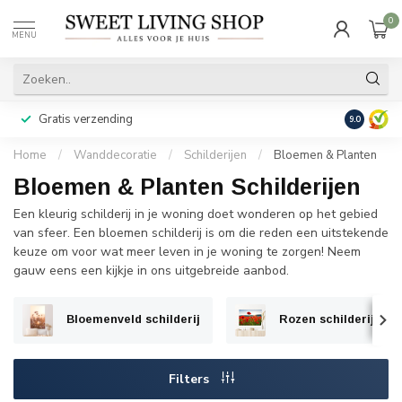
0
MENU
Gratis verzending
Achteraf b
9.0
Home
/
Wanddecoratie
/
Schilderijen
/
Bloemen & Planten
Bloemen & Planten Schilderijen
Een kleurig schilderij in je woning doet wonderen op het gebied
van sfeer. Een bloemen schilderij is om die reden een uitstekende
keuze om voor wat meer leven in je woning te zorgen! Neem
gauw eens een kijkje in ons uitgebreide aanbod.
Bloemenveld schilderij
Rozen schilderij
Filters