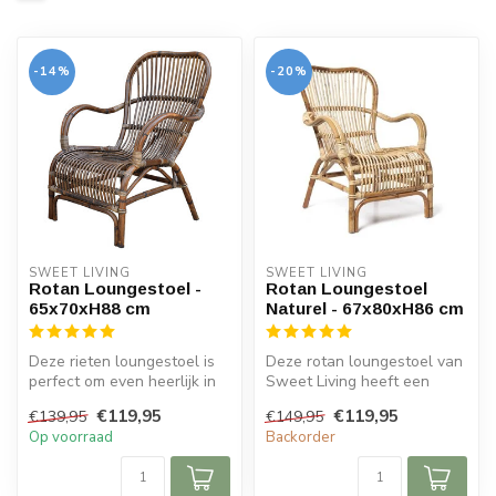
-14%
-20%
SWEET LIVING
SWEET LIVING
Rotan Loungestoel -
Rotan Loungestoel
65x70xH88 cm
Naturel - 67x80xH86 cm
Deze rieten loungestoel is
Deze rotan loungestoel van
perfect om even heerlijk in
Sweet Living heeft een
tot rust te komen. De sto...
lichte naturel kleur. De
€119,95
€119,95
€139,95
€149,95
loung...
Op voorraad
Backorder