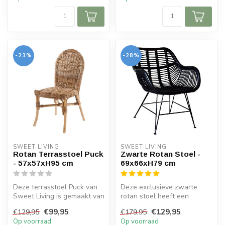
-23%
-28%
SWEET LIVING
SWEET LIVING
Rotan Terrasstoel Puck
Zwarte Rotan Stoel -
- 57x57xH95 cm
69x66xH79 cm
Deze terrasstoel Puck van
Deze exclusieve zwarte
Sweet Living is gemaakt van
rotan stoel heeft een
rotan en heeft een
metalen frame aan de
€99,95
€129,95
€129,95
€179,95
greywas...
onderzijde. De...
Op voorraad
Op voorraad