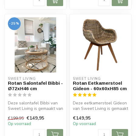
-25%
SWEET LIVING
SWEET LIVING
Rotan Salontafel Bibbi -
Rotan Eetkamerstoel
Ø72xH46 cm
Gideon - 60x60xH85 cm
Deze salontafel Bibbi van
Deze eetkamerstoel Gideon
Sweet Living is gemaakt van
van Sweet Living is gemaakt
rotan en heeft een naturel...
van rotan en hout. De stoe...
€149,95
€149,95
€199,95
Op voorraad
Op voorraad