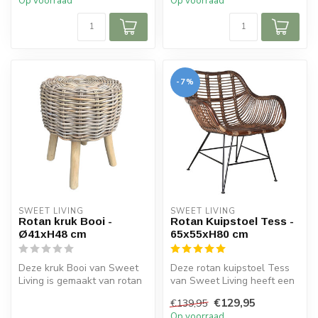
Op voorraad
Op voorraad
-7%
SWEET LIVING
SWEET LIVING
Rotan kruk Booi -
Rotan Kuipstoel Tess -
Ø41xH48 cm
65x55xH80 cm
Deze kruk Booi van Sweet
Deze rotan kuipstoel Tess
Living is gemaakt van rotan
van Sweet Living heeft een
en hout en heeft een
zwarte gekleurd frame. De
€129,95
€139,95
nature...
k...
Op voorraad