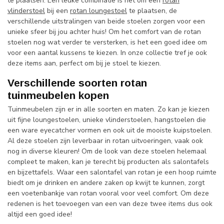
te plaatsen. Een leuke combinatie is het om een
rotan
vlinderstoel
bij een
rotan loungestoel
te plaatsen, de
verschillende uitstralingen van beide stoelen zorgen voor een
unieke sfeer bij jou achter huis! Om het comfort van de rotan
stoelen nog wat verder te versterken, is het een goed idee om
voor een aantal kussens te kiezen. In onze collectie tref je ook
deze items aan, perfect om bij je stoel te kiezen.
Verschillende soorten rotan
tuinmeubelen kopen
Tuinmeubelen zijn er in alle soorten en maten. Zo kan je kiezen
uit fijne loungestoelen, unieke vlinderstoelen, hangstoelen die
een ware eyecatcher vormen en ook uit de mooiste kuipstoelen.
Al deze stoelen zijn leverbaar in rotan uitvoeringen, vaak ook
nog in diverse kleuren! Om de look van deze stoelen helemaal
compleet te maken, kan je terecht bij producten als salontafels
en bijzettafels. Waar een salontafel van rotan je een hoop ruimte
biedt om je drinken en andere zaken op kwijt te kunnen, zorgt
een voetenbankje van rotan vooral voor veel comfort. Om deze
redenen is het toevoegen van een van deze twee items dus ook
altijd een goed idee!