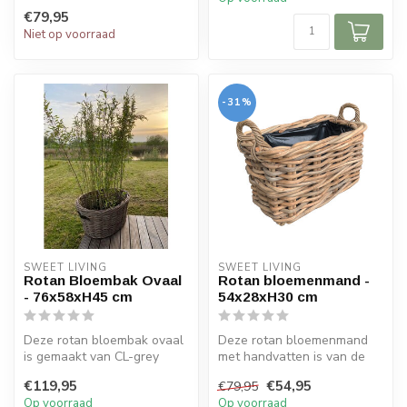
€79,95
Niet op voorraad
-31%
SWEET LIVING
SWEET LIVING
Rotan Bloembak Ovaal
Rotan bloemenmand -
- 76x58xH45 cm
54x28xH30 cm
Deze rotan bloembak ovaal
Deze rotan bloemenmand
is gemaakt van CL-grey
met handvatten is van de
rotan en heeft lederen
Sweet Living collectie. De
€119,95
€54,95
€79,95
handvatt...
riete...
Op voorraad
Op voorraad