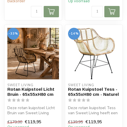
Backorder
Op voorraad
-33%
-14%
SWEET LIVING
SWEET LIVING
Rotan Kuipstoel Licht
Rotan Kuipstoel Tess -
Bruin - 65x55xH80 cm
65x55xH80 cm - Naturel
Deze rotan kuipstoel Licht
Deze rotan kuipstoel Tess
Bruin van Sweet Living
van Sweet Living heeft een
heeft een zwart gekleurd
zwarte gekleurd frame. De
€119,95
€119,95
€179,00
€139,95
frame...
k...