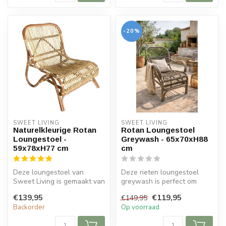
-20%
SWEET LIVING
SWEET LIVING
Naturelkleurige Rotan
Rotan Loungestoel
Loungestoel -
Greywash - 65x70xH88
59x78xH77 cm
cm
Deze loungestoel van
Deze rieten loungestoel
Sweet Living is gemaakt van
greywash is perfect om
rotan en beschikt over een
even heerlijk in tot rust te
€139,95
€119,95
€149,95
natu...
kome...
Backorder
Op voorraad