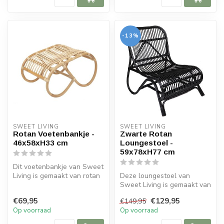
-13%
SWEET LIVING
SWEET LIVING
Rotan Voetenbankje -
Zwarte Rotan
46x58xH33 cm
Loungestoel -
59x78xH77 cm
Dit voetenbankje van Sweet
Living is gemaakt van rotan
Deze loungestoel van
en heeft een naturel kleu...
Sweet Living is gemaakt van
rotan en beschikt over een
€69,95
€129,95
€149,95
zwar...
Op voorraad
Op voorraad