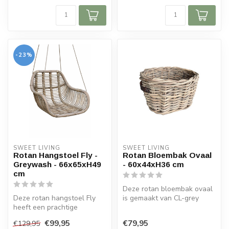
-23%
SWEET LIVING
SWEET LIVING
Rotan Hangstoel Fly -
Rotan Bloembak Ovaal
Greywash - 66x65xH49
- 60x44xH36 cm
cm
Deze rotan bloembak ovaal
Deze rotan hangstoel Fly
is gemaakt van CL-grey
heeft een prachtige
rotan en heeft lederen
greywash kleur. De rotan
handvatt...
€99,95
€79,95
€129,95
hangstoel ...