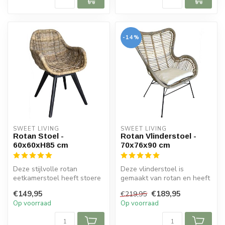
-14%
SWEET LIVING
SWEET LIVING
Rotan Stoel -
Rotan Vlinderstoel -
60x60xH85 cm
70x76x90 cm
Deze stijlvolle rotan
Deze vlinderstoel is
eetkamerstoel heeft stoere
gemaakt van rotan en heeft
zwarte poten gemaakt van
een greywash kleur. De
€149,95
€189,95
€219,95
hout. ...
stoel is ...
Op voorraad
Op voorraad