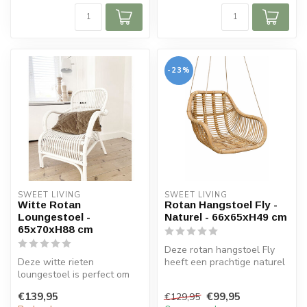
-23%
SWEET LIVING
SWEET LIVING
Witte Rotan
Rotan Hangstoel Fly -
Loungestoel -
Naturel - 66x65xH49 cm
65x70xH88 cm
Deze rotan hangstoel Fly
Deze witte rieten
heeft een prachtige naturel
loungestoel is perfect om
kleur. De rotan hangstoel
even heerlijk in tot rust te
w...
€139,95
€99,95
€129,95
komen. ...