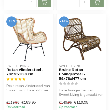
-14%
-20%
SWEET LIVING
SWEET LIVING
Rotan Vlinderstoel -
Bruine Rotan
70x76xH90 cm
Loungestoel -
59x78xH77 cm
Deze rotan vlinderstoel van
Sweet Living beschikt over
Deze loungestoel van
een blanke naturel kleur....
Sweet Living is gemaakt van
rotan en beschikt over een
€189,95
€119,95
€219,95
€149,95
natu...
Op voorraad
Op voorraad