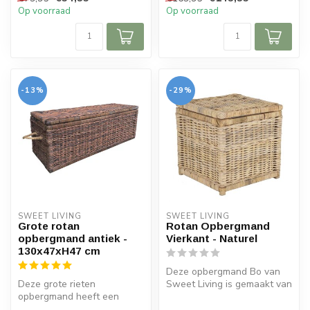
man...
Op voorraad
Op voorraad
-13%
-29%
SWEET LIVING
SWEET LIVING
Grote rotan
Rotan Opbergmand
opbergmand antiek -
Vierkant - Naturel
130x47xH47 cm
Deze opbergmand Bo van
Deze grote rieten
Sweet Living is gemaakt van
opbergmand heeft een
rotan en heeft een naturel
exclusieve antiek bruine
kl...