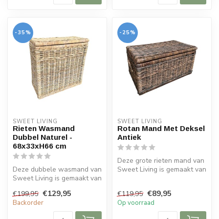
-35%
-25%
SWEET LIVING
SWEET LIVING
Rieten Wasmand
Rotan Mand Met Deksel
Dubbel Naturel -
Antiek
68x33xH66 cm
Deze grote rieten mand van
Deze dubbele wasmand van
Sweet Living is gemaakt van
Sweet Living is gemaakt van
een stevige rotansoort en...
riet en heeft een naturel k...
€129,95
€89,95
€199,95
€119,95
Backorder
Op voorraad