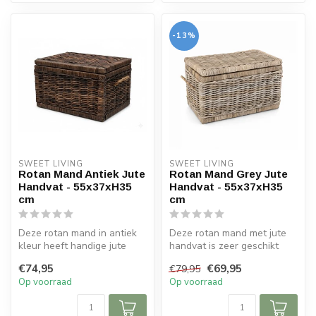
-13%
SWEET LIVING
SWEET LIVING
Rotan Mand Antiek Jute
Rotan Mand Grey Jute
Handvat - 55x37xH35
Handvat - 55x37xH35
cm
cm
Deze rotan mand in antiek
Deze rotan mand met jute
kleur heeft handige jute
handvat is zeer geschikt
handvatten om te
voor verschillende
€74,95
€69,95
€79,95
verplaatsen....
woonstijlen...
Op voorraad
Op voorraad