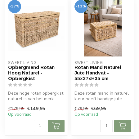
-17%
-13%
SWEET LIVING
SWEET LIVING
Opbergmand Rotan
Rotan Mand Naturel
Hoog Naturel -
Jute Handvat -
Opbergkist
55x37xH35 cm
Deze hoge rotan opbergkist
Deze rotan mand in naturel
naturel is van het merk
kleur heeft handige jute
Sweet Living. De grote
handvatten om de mand te
€149,95
€69,95
€179,95
€79,95
mand i...
ver...
Op voorraad
Op voorraad