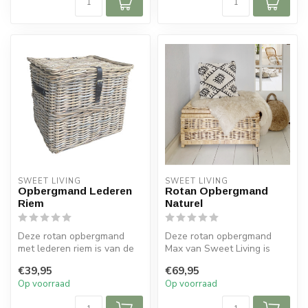
SWEET LIVING
SWEET LIVING
Opbergmand Lederen
Rotan Opbergmand
Riem
Naturel
Deze rotan opbergmand
Deze rotan opbergmand
met lederen riem is van de
Max van Sweet Living is
Sweet Living collectie. De
gemaakt van rotan en heeft
€39,95
€69,95
rota...
een nat...
Op voorraad
Op voorraad