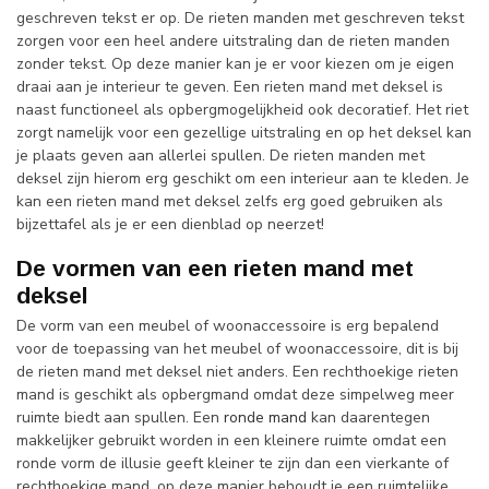
geschreven tekst er op. De rieten manden met geschreven tekst
zorgen voor een heel andere uitstraling dan de rieten manden
zonder tekst. Op deze manier kan je er voor kiezen om je eigen
draai aan je interieur te geven. Een rieten mand met deksel is
naast functioneel als opbergmogelijkheid ook decoratief. Het riet
zorgt namelijk voor een gezellige uitstraling en op het deksel kan
je plaats geven aan allerlei spullen. De rieten manden met
deksel zijn hierom erg geschikt om een interieur aan te kleden. Je
kan een rieten mand met deksel zelfs erg goed gebruiken als
bijzettafel als je er een dienblad op neerzet!
De vormen van een rieten mand met
deksel
De vorm van een meubel of woonaccessoire is erg bepalend
voor de toepassing van het meubel of woonaccessoire, dit is bij
de rieten mand met deksel niet anders. Een rechthoekige rieten
mand is geschikt als opbergmand omdat deze simpelweg meer
ruimte biedt aan spullen. Een
ronde mand
kan daarentegen
makkelijker gebruikt worden in een kleinere ruimte omdat een
ronde vorm de illusie geeft kleiner te zijn dan een vierkante of
rechthoekige mand, op deze manier behoudt je een ruimtelijke