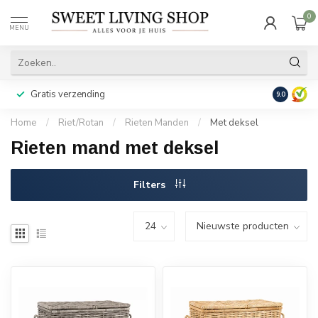
0
MENU
Gratis verzending
Achteraf b
9.0
Home
/
Riet/Rotan
/
Rieten Manden
/
Met deksel
Rieten mand met deksel
Filters