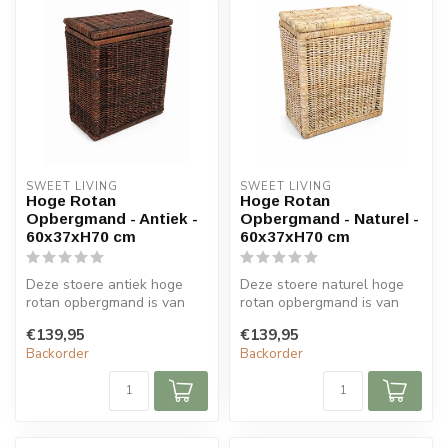
SWEET LIVING
SWEET LIVING
Hoge Rotan
Hoge Rotan
Opbergmand - Antiek -
Opbergmand - Naturel -
60x37xH70 cm
60x37xH70 cm
Deze stoere antiek hoge
Deze stoere naturel hoge
rotan opbergmand is van
rotan opbergmand is van
het merk Sweet Living. De
het merk Sweet Living. De
€139,95
€139,95
mand m...
mand ...
Backorder
Backorder