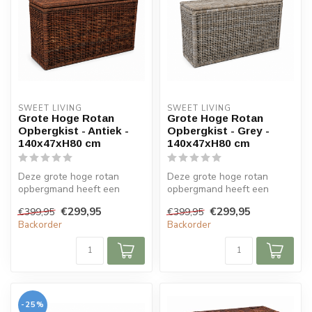
SWEET LIVING
SWEET LIVING
Grote Hoge Rotan
Grote Hoge Rotan
Opbergkist - Antiek -
Opbergkist - Grey -
140x47xH80 cm
140x47xH80 cm
Deze grote hoge rotan
Deze grote hoge rotan
opbergmand heeft een
opbergmand heeft een
stijlvolle antiek kleur. De
stijlvolle grey kleur. De
€299,95
€299,95
€399,95
€399,95
mand is 1...
mand is 140...
Backorder
Backorder
-25%