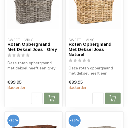
SWEET LIVING
SWEET LIVING
Rotan Opbergmand
Rotan Opbergmand
Met Deksel Joas - Grey
Met Deksel Joas -
Naturel
Deze rotan opbergmand
met deksel heeft een grey
Deze rotan opbergmand
kleur. De mand is
met deksel heeft een
verkrijgbaar i...
naturel kleur. De mand is
€99,95
€99,95
verkrijgbaa...
Backorder
Backorder
-25%
-25%