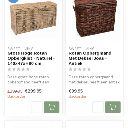
SWEET LIVING
SWEET LIVING
Grote Hoge Rotan
Rotan Opbergmand
Opbergkist - Naturel -
Met Deksel Joas -
140x47xH80 cm
Antiek
Deze grote hoge rotan
Deze rotan opbergmand
opbergmand heeft een
met deksel heeft een antiek
stijlvolle naturel kleur. De
bruine kleur. De mand is
€299,95
€99,95
€399,95
mand is ...
verkr...
Backorder
Backorder