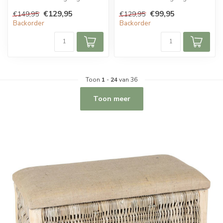
van rotan en heeft een
van rotan en heeft een
€129,95
€99,95
€149,95
€129,95
nature...
nature...
Backorder
Backorder
Toon
1
-
24
van 36
Toon meer