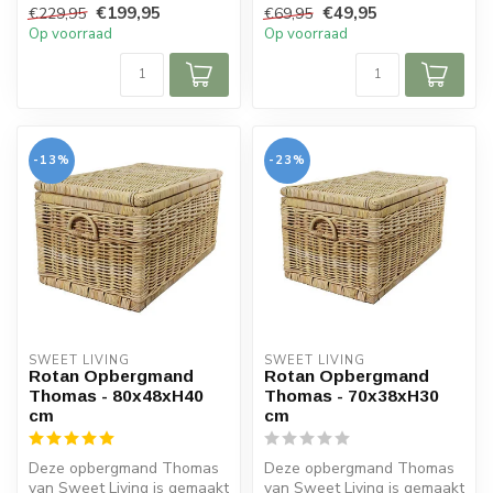
€199,95
€49,95
€229,95
€69,95
kleur. De rieten...
Op voorraad
Op voorraad
-13%
-23%
SWEET LIVING
SWEET LIVING
Rotan Opbergmand
Rotan Opbergmand
Thomas - 80x48xH40
Thomas - 70x38xH30
cm
cm
Deze opbergmand Thomas
Deze opbergmand Thomas
van Sweet Living is gemaakt
van Sweet Living is gemaakt