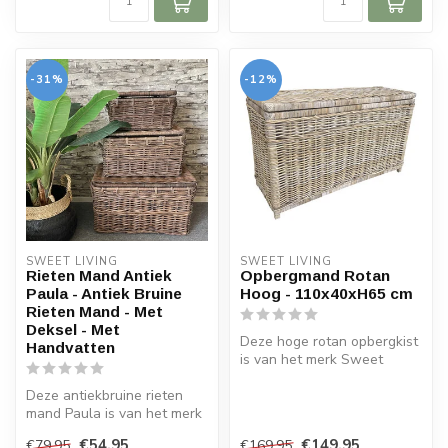
-31%
-12%
SWEET LIVING
SWEET LIVING
Rieten Mand Antiek
Opbergmand Rotan
Paula - Antiek Bruine
Hoog - 110x40xH65 cm
Rieten Mand - Met
Deksel - Met
Deze hoge rotan opbergkist
Handvatten
is van het merk Sweet
Living. De grote mand is 110
Deze antiekbruine rieten
cm...
mand Paula is van het merk
Sweet Living. De rieten
€54,95
€149,95
€79,95
€169,95