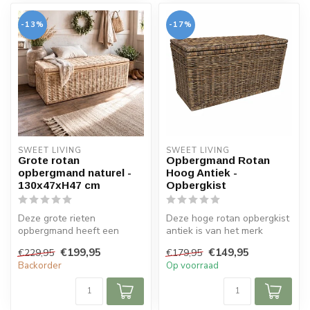
-13%
-17%
SWEET LIVING
SWEET LIVING
Grote rotan
Opbergmand Rotan
opbergmand naturel -
Hoog Antiek -
130x47xH47 cm
Opbergkist
Deze grote rieten
Deze hoge rotan opbergkist
opbergmand heeft een
antiek is van het merk
exclusieve naturel kleur. De
Sweet Living. De grote
€199,95
€149,95
€229,95
€179,95
rieten mand ...
mand is...
Backorder
Op voorraad