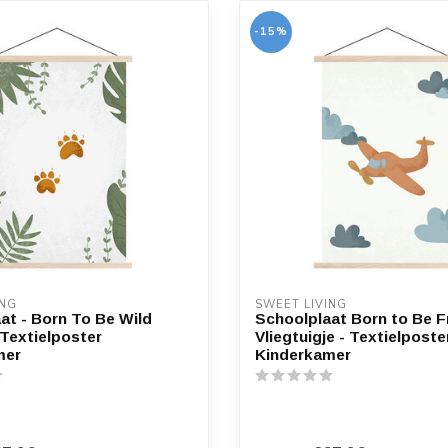
-15%
ING
SWEET LIVING
at - Born To Be Wild
Schoolplaat Born to Be F
 Textielposter
Vliegtuigje - Textielposte
mer
Kinderkamer