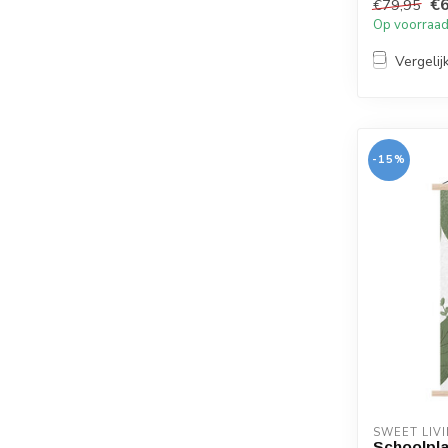
€6
€79,95
Op voorraa
Vergelij
-15%
SWEET LIV
Schoolpla