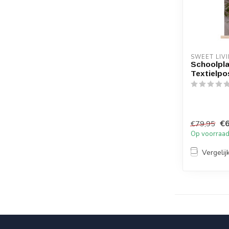
SWEET LIV
Schoolpla
Textielpo
€6
€79,95
Op voorraa
Vergelij