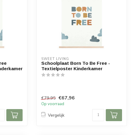
SWEET LIVING
ree
Schoolplaat Born To Be Free -
inderkamer
Textielposter Kinderkamer
€67,96
€79,95
Op voorraad
Vergelijk