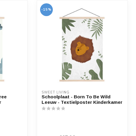
-15%
SWEET LIVING
ree
Schoolplaat - Born To Be Wild
r
Leeuw - Textielposter Kinderkamer