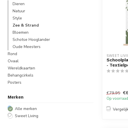
Dieren
Natuur
Style
Zee & Strand
Bloemen
Schotse Hooglander
Oude Meesters
Rond
SWEET LIV
Schoolpla
Ovaal
- Textiel
Wereldkaarten
Behangcirkels
Posters
€6
€79,95
Merken
Op voorraa
Alle merken
Vergelij
Sweet Living