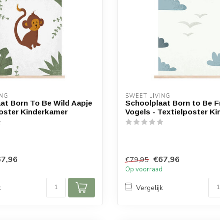
ING
SWEET LIVING
at Born To Be Wild Aapje
Schoolplaat Born to Be F
poster Kinderkamer
Vogels - Textielposter K
7,96
€67,96
€79,95
d
Op voorraad
k
Vergelijk