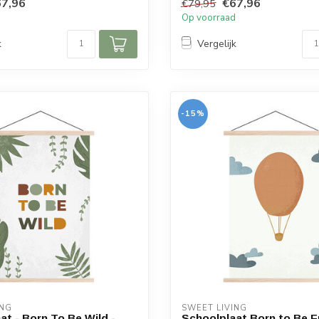
7,96
€67,96
€79,95
d
Op voorraad
k
Vergelijk
-15%
ING
SWEET LIVING
at - Born To Be Wild -
Schoolplaat Born to Be F