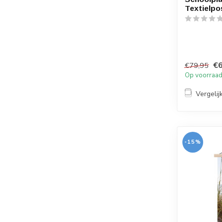
Textielpo
€6
€79,95
Op voorraa
Vergelij
-15%