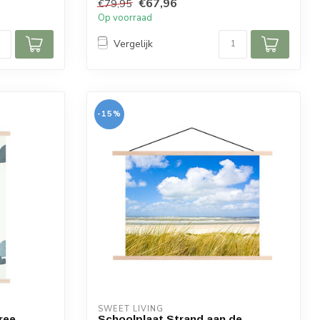
€67,96
€79,95
Op voorraad
Vergelijk
-15%
SWEET LIVING
ree
Schoolplaat Strand aan de