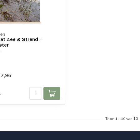
ING
at Zee & Strand -
ster
7,96
d
k
Toon
1
-
10
van 10