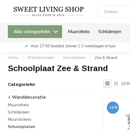
Alle categorieën
Muurcirkels
Schilderijen
Voor 17:00 besteld, binnen 1-3 werkdagen in huis
Home
/
Wanddecoratie
/
Schoolplaten
/
Zee & Strand
Schoolplaat Zee & Strand
10
P
Categorieën
Wanddecoratie
Muurcirkels
-15%
Schilderijen
Muurstickers
Schoolplaten