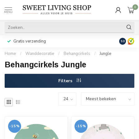
0
MENU
Gratis verzending
Achteraf b
9.0
Home
/
Wanddecoratie
/
Behangcirkels
/
Jungle
Behangcirkels Jungle
Filters
-15%
-15%