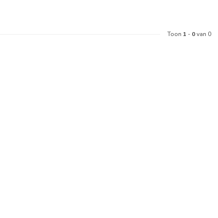
Toon
1
-
0
van 0