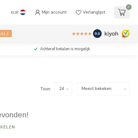
0
Mijn account
Verlanglijst
EUR
SALE
9.0
Achteraf betalen is mogelijk
Toon:
evonden!
KELEN