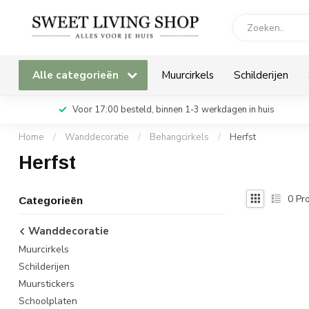
Alle categorieën
Muurcirkels
Schilderijen
Voor 17:00 besteld, binnen 1-3 werkdagen in huis
Home
/
Wanddecoratie
/
Behangcirkels
/
Herfst
Herfst
0
Pro
Categorieën
Wanddecoratie
Muurcirkels
Schilderijen
Muurstickers
Schoolplaten