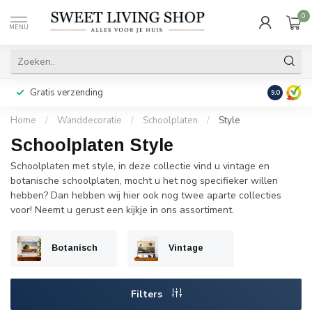
0
MENU
Gratis verzending
Achteraf b
9.0
Home
/
Wanddecoratie
/
Schoolplaten
/
Style
Schoolplaten Style
Schoolplaten met style, in deze collectie vind u vintage en
botanische schoolplaten, mocht u het nog specifieker willen
hebben? Dan hebben wij hier ook nog twee aparte collecties
voor! Neemt u gerust een kijkje in ons assortiment.
Botanisch
Vintage
Filters