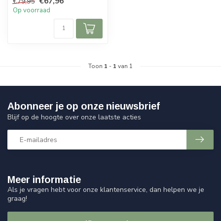
€67,96
€79,95
Living co...
Op voorraad
Toon
1
-
1
van 1
Abonneer je op onze nieuwsbrief
Blijf op de hoogte over onze laatste acties
Meer informatie
Als je vragen hebt voor onze klantenservice, dan helpen we je
graag!