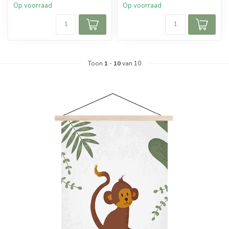
Op voorraad
Op voorraad
Toon
1
-
10
van 10