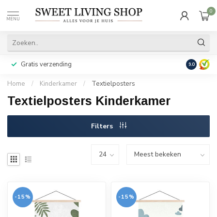
0
MENU
Gratis verzending
Achteraf b
9.0
Home
/
Kinderkamer
/
Textielposters
Textielposters Kinderkamer
Filters
-15%
-15%