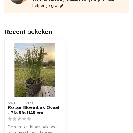
klantenservice@sweetlivingshop.nl
. We
helpen je graag!
Recent bekeken
SWEET LIVING
Rotan Bloembak Ovaal
- 76x58xH45 cm
Deze rotan bloembak ovaal
is gemaakt van CL-grey