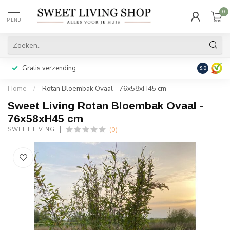
0
MENU
Gratis verzending
Achteraf b
9.0
Home
/
Rotan Bloembak Ovaal - 76x58xH45 cm
Sweet Living Rotan Bloembak Ovaal -
76x58xH45 cm
(0)
SWEET LIVING