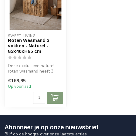
SWEET LIVING
Rotan Wasmand 3
vakken - Naturel -
85x40xH65 cm
Deze exclusieve naturel
rotan wasmand heeft 3
wasvakken met linnen
€169,95
binnenzakken ...
Op voorraad
Abonneer je op onze nieuwsbrief
Blijf op de hoogte over onze laatste acties