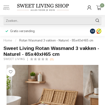
0
MENU
Gratis verzending
Achteraf b
9.0
Home
/
Rotan Wasmand 3 vakken - Naturel - 85x40xH65 cm
Sweet Living Rotan Wasmand 3 vakken -
Naturel - 85x40xH65 cm
(0)
SWEET LIVING