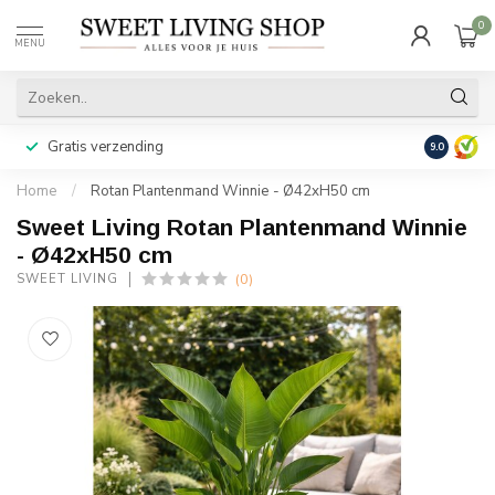
0
MENU
Gratis verzending
Achteraf b
9.0
Home
/
Rotan Plantenmand Winnie - Ø42xH50 cm
Sweet Living Rotan Plantenmand Winnie
- Ø42xH50 cm
(0)
SWEET LIVING