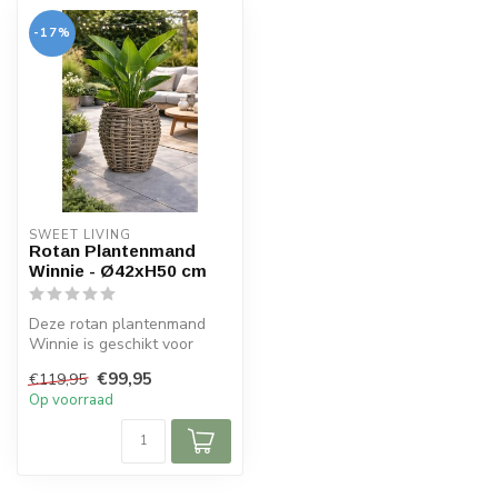
-17%
SWEET LIVING
Rotan Plantenmand
Winnie - Ø42xH50 cm
Deze rotan plantenmand
Winnie is geschikt voor
zowel binnen als ook
€99,95
€119,95
buiten. Perf...
Op voorraad