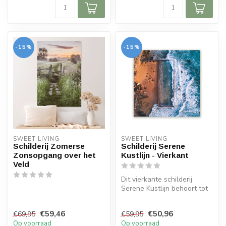
-15%
-15%
SWEET LIVING
SWEET LIVING
Schilderij Zomerse
Schilderij Serene
Zonsopgang over het
Kustlijn - Vierkant
Veld
Dit vierkante schilderij
Serene Kustlijn behoort tot
de collectie van Sweet Livi...
€59,46
€50,96
€69,95
€59,95
Op voorraad
Op voorraad