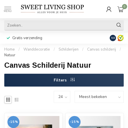
0
MENU
Gratis verzending
Achteraf b
9.0
Home
/
Wanddecoratie
/
Schilderijen
/
Canvas schilderij
/
Natuur
Canvas Schilderij Natuur
Filters
-15%
-15%