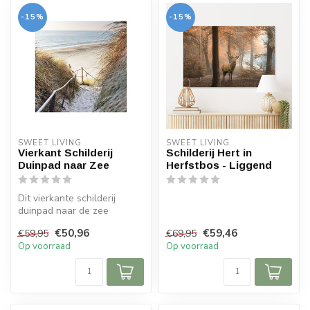
-15%
-15%
SWEET LIVING
SWEET LIVING
Vierkant Schilderij
Schilderij Hert in
Duinpad naar Zee
Herfstbos - Liggend
Dit vierkante schilderij
duinpad naar de zee
behoort tot de collectie van
€50,96
€59,46
€59,95
€69,95
Sweet ...
Op voorraad
Op voorraad