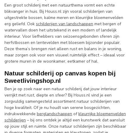
Een groot schilderij met een natuurthema vormt een echte
blikvanger in huis. Bij Houss.nl zijn vooral schilderijen van
uitgestrekte bossen, kalme meren en kleurrijke bloemenvelden
erg geliefd. Ook
schilderijen van landschappen
met bergen of
watervallen doen het uitstekend in een modern of landelijk
interieur. Voor liefhebbers van seizoensgebonden sferen zijn
herfstbossen en lentevelden met bloesem bijzonder populair.
Deze thema’s brengen niet alleen rust en balans in je woning,
maar zorgen ook voor een visueel ruimtelijk effect – ideaal voor
grotere muren in de woonkamer, eetkamer of hal.
Natuur schilderij op canvas kopen bij
Sweetlivingshop.nl
Ben je op zoek naar een natuur schilderij dat jouw interieur
verrijkt met rust, diepte en sfeer? Bij Houss.nl vind je een
zorgvuldig samengesteld assortiment natuur schilderijen van
hoge kwaliteit. Of je nu houdt van serene bosgezichten,
indrukwekkende
berglandschappen
of
kleurrijke bloemenvelden
schilderijen
– bij ons ontdek je altijd een kunstwerk dat aansluit
op jouw stijl en ruimte. Onze natuur schilderijen zijn beschikbaar
in diverse formaten, materialen en kleurtonen, zodat je