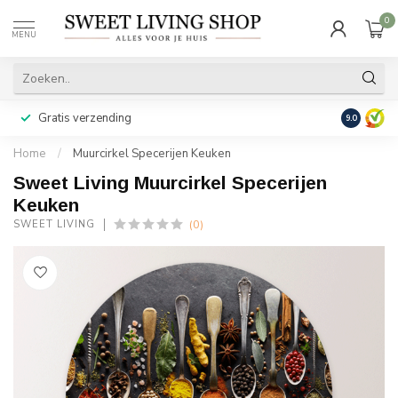
0
MENU
Gratis verzending
Achteraf b
9.0
Home
/
Muurcirkel Specerijen Keuken
Sweet Living Muurcirkel Specerijen
Keuken
(0)
SWEET LIVING