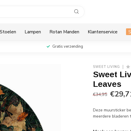
Stoelen
Lampen
Rotan Manden
Klantenservice
Gratis verzending
SWEET LIVING
Sweet Li
Leaves
€29,7
€34,95
Deze muursticker beh
meerdere bladeren te