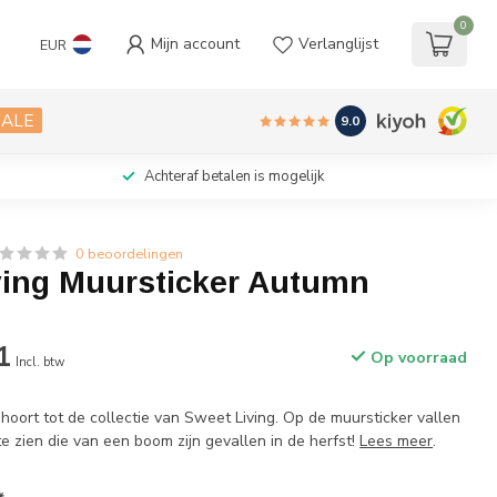
0
Mijn account
Verlanglijst
EUR
SALE
9.0
Achteraf betalen is mogelijk
0 beoordelingen
ving Muursticker Autumn
1
Op voorraad
Incl. btw
oort tot de collectie van Sweet Living. Op de muursticker vallen
 zien die van een boom zijn gevallen in de herfst!
Lees meer
.