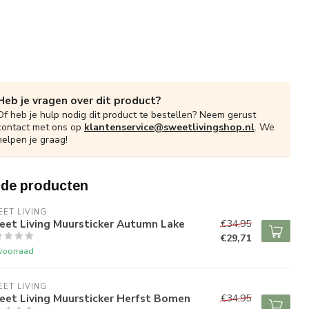
Heb je vragen over dit product?
Of heb je hulp nodig dit product te bestellen? Neem gerust
contact met ons op
klantenservice@sweetlivingshop.nl
. We
helpen je graag!
rde producten
ET LIVING
eet Living Muursticker Autumn Lake
€34,95
€29,71
voorraad
ET LIVING
eet Living Muursticker Herfst Bomen
€34,95