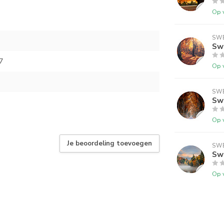
Op 
SWE
Swe
7
Op 
SWE
Swe
Op 
Je beoordeling toevoegen
SWE
Swe
Op 