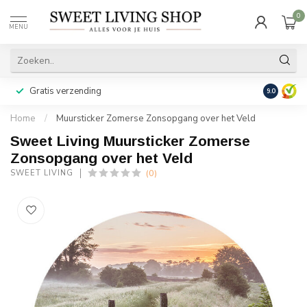
0
MENU
Gratis verzending
Achteraf b
9.0
Home
/
Muursticker Zomerse Zonsopgang over het Veld
Sweet Living Muursticker Zomerse
Zonsopgang over het Veld
(0)
SWEET LIVING