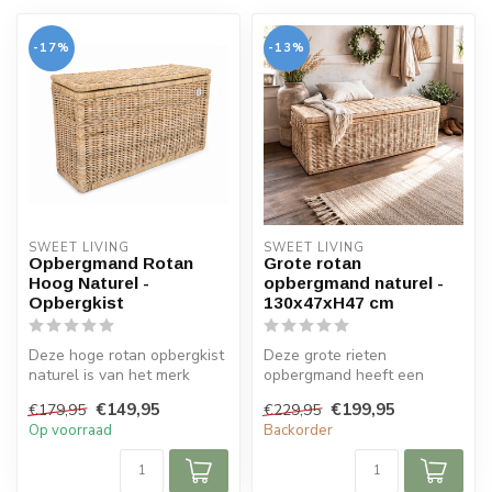
-17%
-13%
SWEET LIVING
SWEET LIVING
Opbergmand Rotan
Grote rotan
Hoog Naturel -
opbergmand naturel -
Opbergkist
130x47xH47 cm
Deze hoge rotan opbergkist
Deze grote rieten
naturel is van het merk
opbergmand heeft een
Sweet Living. De grote
exclusieve naturel kleur. De
€149,95
€199,95
€179,95
€229,95
mand i...
rieten mand ...
Op voorraad
Backorder