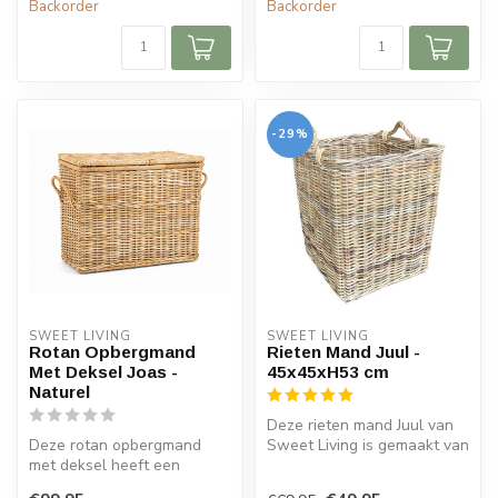
Backorder
Backorder
-29%
SWEET LIVING
SWEET LIVING
Rotan Opbergmand
Rieten Mand Juul -
Met Deksel Joas -
45x45xH53 cm
Naturel
Deze rieten mand Juul van
Deze rotan opbergmand
Sweet Living is gemaakt van
met deksel heeft een
riet en heeft een naturel ...
naturel kleur. De mand is