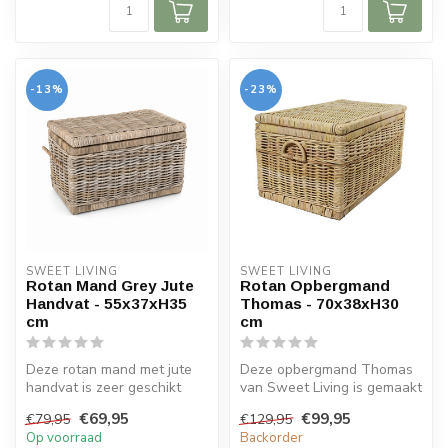
-13%
-23%
SWEET LIVING
SWEET LIVING
Rotan Mand Grey Jute
Rotan Opbergmand
Handvat - 55x37xH35
Thomas - 70x38xH30
cm
cm
Deze rotan mand met jute
Deze opbergmand Thomas
handvat is zeer geschikt
van Sweet Living is gemaakt
voor verschillende
van rotan en heeft een
€69,95
€99,95
€79,95
€129,95
woonstijlen...
nature...
Op voorraad
Backorder