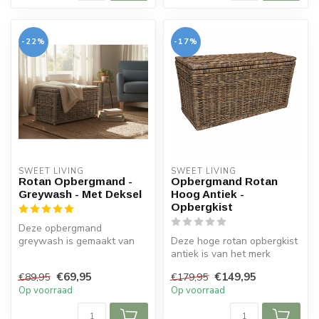
-22%
-17%
SWEET LIVING
SWEET LIVING
Rotan Opbergmand -
Opbergmand Rotan
Greywash - Met Deksel
Hoog Antiek -
Opbergkist
Deze opbergmand
greywash is gemaakt van
Deze hoge rotan opbergkist
rotan en beschikt over een
antiek is van het merk
deksel. De ro...
Sweet Living. De grote
€69,95
€149,95
€89,95
€179,95
mand is...
Op voorraad
Op voorraad