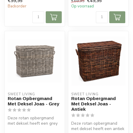
€99,95
€49,95
€69,95
verkrijgbaa...
Backorder
Op voorraad
SWEET LIVING
SWEET LIVING
Rotan Opbergmand
Rotan Opbergmand
Met Deksel Joas - Grey
Met Deksel Joas -
Antiek
Deze rotan opbergmand
met deksel heeft een grey
Deze rotan opbergmand
kleur. De mand is
met deksel heeft een antiek