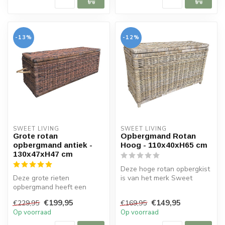
-13%
-12%
SWEET LIVING
SWEET LIVING
Grote rotan
Opbergmand Rotan
opbergmand antiek -
Hoog - 110x40xH65 cm
130x47xH47 cm
Deze hoge rotan opbergkist
Deze grote rieten
is van het merk Sweet
opbergmand heeft een
Living. De grote mand is 110
exclusieve antiek bruine
cm...
€199,95
€149,95
€229,95
€169,95
kleur. De rieten...
Op voorraad
Op voorraad