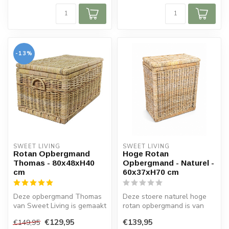
-13%
SWEET LIVING
SWEET LIVING
Rotan Opbergmand
Hoge Rotan
Thomas - 80x48xH40
Opbergmand - Naturel -
cm
60x37xH70 cm
Deze opbergmand Thomas
Deze stoere naturel hoge
van Sweet Living is gemaakt
rotan opbergmand is van
van rotan en heeft een
het merk Sweet Living. De
€129,95
€139,95
€149,95
nature...
mand ...