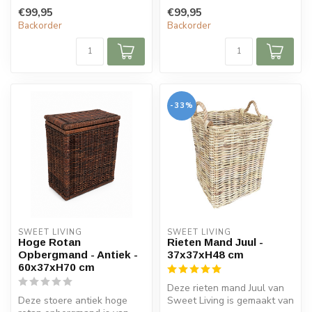
verkrijgbaar i...
bruine kleur. De mand is
€99,95
€99,95
verkr...
Backorder
Backorder
-33%
SWEET LIVING
SWEET LIVING
Hoge Rotan
Rieten Mand Juul -
Opbergmand - Antiek -
37x37xH48 cm
60x37xH70 cm
Deze rieten mand Juul van
Deze stoere antiek hoge
Sweet Living is gemaakt van