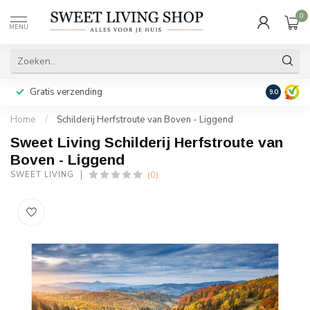
0
MENU
Gratis verzending
Achteraf b
9.0
Home
/
Schilderij Herfstroute van Boven - Liggend
Sweet Living Schilderij Herfstroute van
Boven - Liggend
(0)
SWEET LIVING