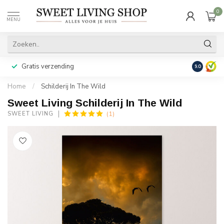
0
MENU
Gratis verzending
Achteraf b
9.0
Home
/
Schilderij In The Wild
Sweet Living Schilderij In The Wild
(1)
SWEET LIVING