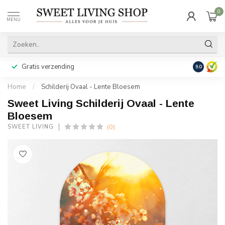
0
MENU
Gratis verzending
Achteraf b
9.0
Home
/
Schilderij Ovaal - Lente Bloesem
Sweet Living Schilderij Ovaal - Lente
Bloesem
(0)
SWEET LIVING