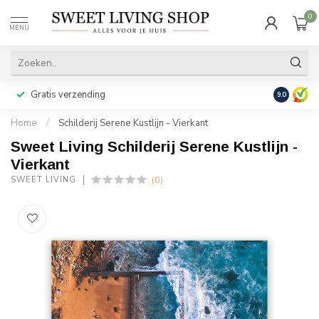
0
MENU
Gratis verzending
Achteraf b
9.0
Home
/
Schilderij Serene Kustlijn - Vierkant
Sweet Living Schilderij Serene Kustlijn -
Vierkant
(0)
SWEET LIVING