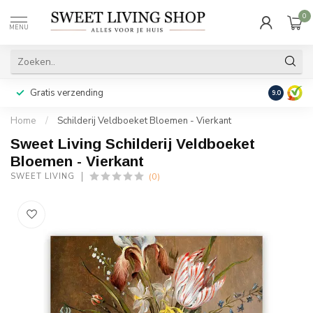
0
MENU
Gratis verzending
Achteraf b
9.0
Home
/
Schilderij Veldboeket Bloemen - Vierkant
Sweet Living Schilderij Veldboeket
Bloemen - Vierkant
(0)
SWEET LIVING