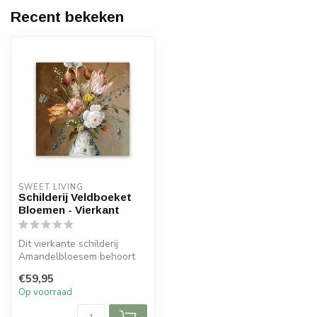
Recent bekeken
SWEET LIVING
Schilderij Veldboeket
Bloemen - Vierkant
Dit vierkante schilderij
Amandelbloesem behoort
tot de collectie van Sweet
€59,95
Livin...
Op voorraad