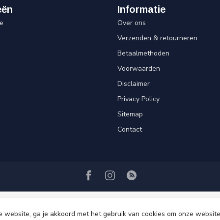
eën
Informatie
e
Over ons
Verzenden & retourneren
Betaalmethoden
Voorwaarden
Disclaimer
Privacy Policy
Sitemap
Contact
e website, ga je akkoord met het gebruik van cookies om onze website
© Copyright 2026 Sweet Living Shop