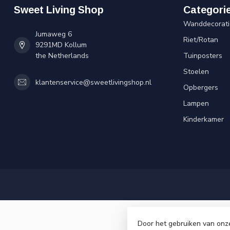
Sweet Living Shop
Categori
Wanddecorati
Jumaweg 6
Riet/Rotan
9291MD Kollum
the Netherlands
Tuinposters
Stoelen
klantenservice@sweetlivingshop.nl
Opbergers
Lampen
Kinderkamer
Door het gebruiken van onz