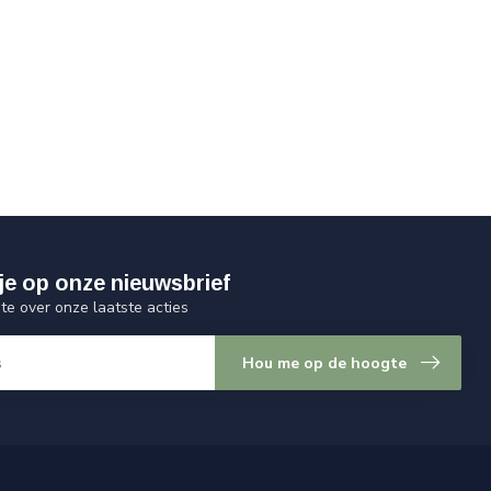
je op onze nieuwsbrief
gte over onze laatste acties
Hou me op de hoogte