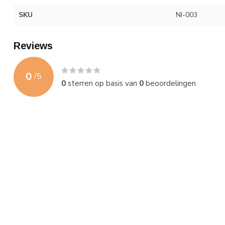
SKU
NI-003
Reviews
0
/
5
0
sterren op basis van
0
beoordelingen