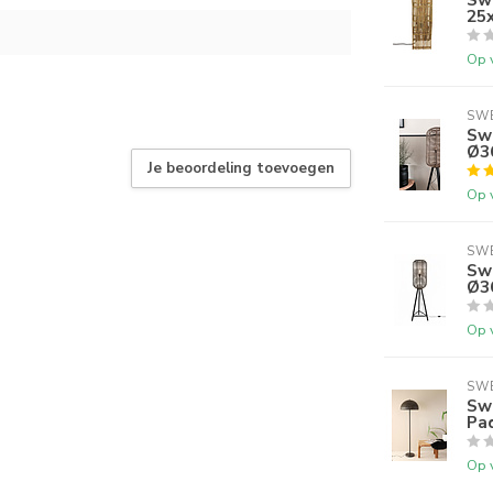
25
Op 
SWE
Sw
Ø3
Je beoordeling toevoegen
Op 
SWE
Swe
Ø3
Op 
SWE
Sw
Pa
Op 