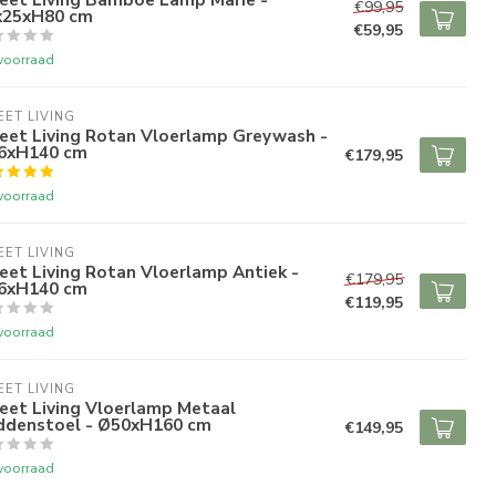
€99,95
x25xH80 cm
€59,95
voorraad
ET LIVING
eet Living Rotan Vloerlamp Greywash -
6xH140 cm
€179,95
voorraad
ET LIVING
et Living Rotan Vloerlamp Antiek -
€179,95
6xH140 cm
€119,95
voorraad
ET LIVING
eet Living Vloerlamp Metaal
ddenstoel - Ø50xH160 cm
€149,95
voorraad