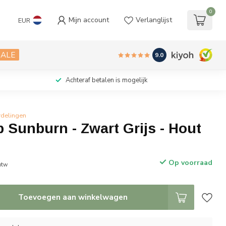
0
Mijn account
Verlanglijst
EUR
SALE
9.0
Achteraf betalen is mogelijk
rdelingen
 Sunburn - Zwart Grijs - Hout
Op voorraad
 btw
Toevoegen aan winkelwagen