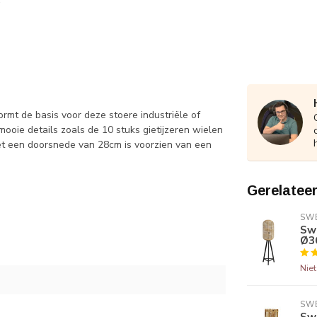
rmt de basis voor deze stoere industriële of
mooie details zoals de 10 stuks gietijzeren wielen
et een doorsnede van 28cm is voorzien van een
Gerelatee
SWE
Swe
Ø3
Nie
SWE
Sw