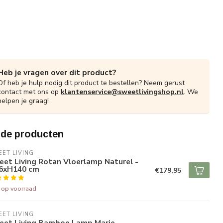
Heb je vragen over dit product?
Of heb je hulp nodig dit product te bestellen? Neem gerust
contact met ons op
klantenservice@sweetlivingshop.nl
. We
helpen je graag!
rde producten
ET LIVING
et Living Rotan Vloerlamp Naturel -
6xH140 cm
€179,95
t op voorraad
ET LIVING
eet Living Bamboe Lamp Marie -