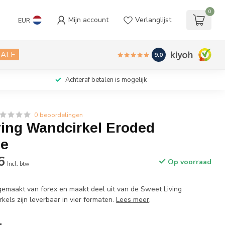
0
Mijn account
Verlanglijst
EUR
SALE
9.0
Achteraf betalen is mogelijk
0 beoordelingen
ving Wandcirkel Eroded
ne
6
Op voorraad
Incl. btw
gemaakt van forex en maakt deel uit van de Sweet Living
rkels zijn leverbaar in vier formaten.
Lees meer
.