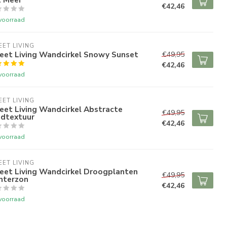
€42,46
voorraad
ET LIVING
eet Living Wandcirkel Snowy Sunset
€49,95
€42,46
voorraad
ET LIVING
eet Living Wandcirkel Abstracte
€49,95
adtextuur
€42,46
voorraad
ET LIVING
eet Living Wandcirkel Droogplanten
€49,95
nterzon
€42,46
voorraad