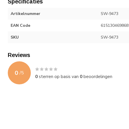
Specificaties
Artikelnummer
SW-9473
EAN Code
615130469868
SKU
SW-9473
Reviews
0
/
5
0
sterren op basis van
0
beoordelingen