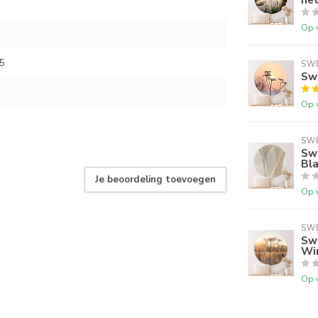
Op 
5
SWE
Sw
Op 
SWE
Sw
Bl
Je beoordeling toevoegen
Op 
SWE
Sw
Wi
Op 