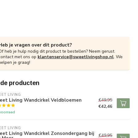
Heb je vragen over dit product?
Of heb je hulp nodig dit product te bestellen? Neem gerust
contact met ons op
klantenservice@sweetlivingshop.nl
. We
helpen je graag!
rde producten
ET LIVING
eet Living Wandcirkel Veldbloemen
€49,95
€42,46
voorraad
ET LIVING
eet Living Wandcirkel Zonsondergang bij
€49,95
t Meer