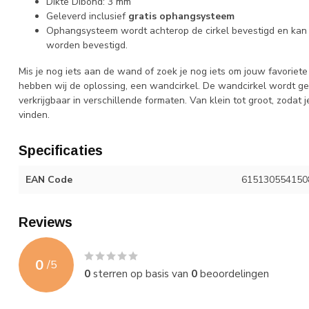
Dikte Dibond: 3 mm
Geleverd inclusief
gratis ophangsysteem
Ophangsysteem wordt achterop de cirkel bevestigd en kan 
worden bevestigd.
Mis je nog iets aan de wand of zoek je nog iets om jouw favoriet
hebben wij de oplossing, een wandcirkel. De wandcirkel wordt ge
verkrijgbaar in verschillende formaten. Van klein tot groot, zodat
vinden.
Specificaties
EAN Code
615130554150
Reviews
0
/
5
0
sterren op basis van
0
beoordelingen