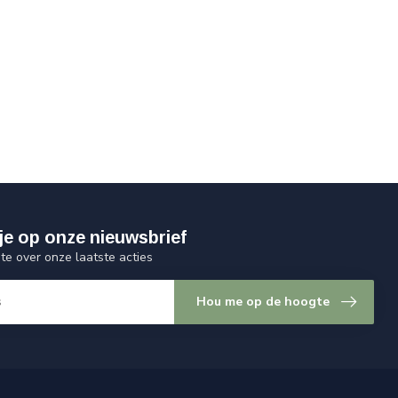
je op onze nieuwsbrief
gte over onze laatste acties
Hou me op de hoogte