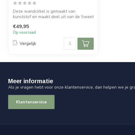
Deze wandcirkel is gemaakt van
kunststof en maakt deel uit van de Sweet
Living c...
€49,95
Op voorraad
Vergelijk
Meer informatie
Als je vragen hebt voor onze klantenservice, dan helpen we je gr
Klantenservice