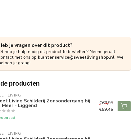
Heb je vragen over dit product?
Of heb je hulp nodig dit product te bestellen? Neem gerust
contact met ons op
klantenservice@sweetlivingshop.nl
. We
helpen je graag!
rde producten
ET LIVING
et Living Schilderij Zonsondergang bij
€69,95
 Meer - Liggend
€59,46
voorraad
ET LIVING
et Living Schilderij Zonsondergang bij