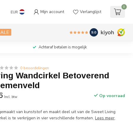
0
Mijn account
Verlanglijst
EUR
SALE
9.0
Achteraf betalen is mogelijk
0 beoordelingen
ving Wandcirkel Betoverend
oemenveld
6
Op voorraad
Incl. btw
gemaakt van kunststof en maakt deel uit van de Sweet Living
kel is te verkrijgen in vier verschillende formaten.
Lees meer
.