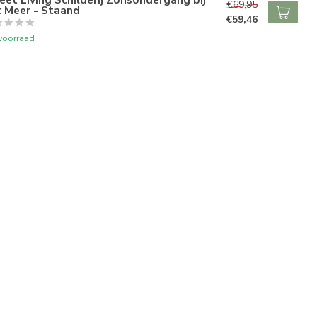
€69,95
t Meer - Staand
€59,46
voorraad