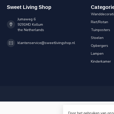
Sweet Living Shop
Categori
Wanddecorati
Jumaweg 6
Riet/Rotan
9291MD Kollum
the Netherlands
Tuinposters
Stoelen
klantenservice@sweetlivingshop.nl
Opbergers
Lampen
Kinderkamer
Door het gebruiken van onz