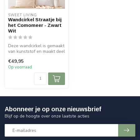
SWEET LIVING
Wandcirkel Straatje bij
het Comomeer - Zwart
Wit
Deze wandcirkel is gemaakt
van kunststof en maakt deel
uit van de Sweet Living c...
€49,95
Op voorraad
Abonneer je op onze nieuwsbrief
Blijf op de hoogte over onze laatste acties