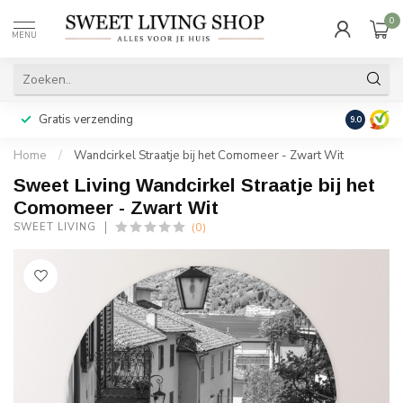
0
MENU
Gratis verzending
Achteraf b
9.0
Home
/
Wandcirkel Straatje bij het Comomeer - Zwart Wit
Sweet Living Wandcirkel Straatje bij het
Comomeer - Zwart Wit
(0)
SWEET LIVING