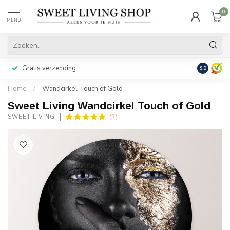
0
MENU
Gratis verzending
Achteraf b
9.0
Home
/
Wandcirkel Touch of Gold
Sweet Living Wandcirkel Touch of Gold
(3)
SWEET LIVING