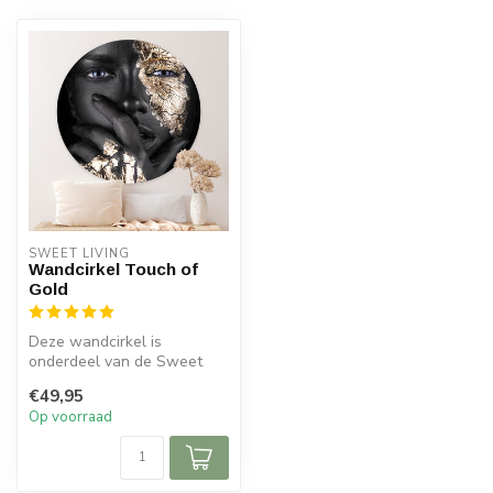
SWEET LIVING
Wandcirkel Touch of
Gold
Deze wandcirkel is
onderdeel van de Sweet
Living collectie en wordt
€49,95
gemaakt van ...
Op voorraad