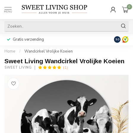
0
MENU
Gratis verzending
Achteraf b
9.0
Home
/
Wandcirkel Vrolijke Koeien
Sweet Living Wandcirkel Vrolijke Koeien
(1)
SWEET LIVING