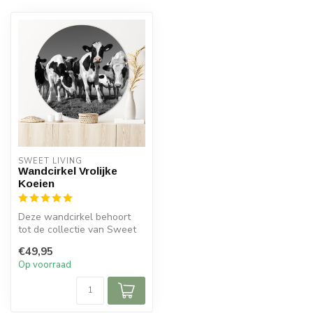
SWEET LIVING
Wandcirkel Vrolijke
Koeien
Deze wandcirkel behoort
tot de collectie van Sweet
Living. De wandcirkels
€49,95
worden...
Op voorraad