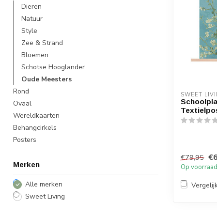
Dieren
Natuur
Style
Zee & Strand
Bloemen
Schotse Hooglander
Oude Meesters
Rond
SWEET LIV
Schoolpl
Ovaal
Textielpo
Wereldkaarten
Behangcirkels
Posters
€6
€79,95
Merken
Op voorraa
Alle merken
Vergelij
Sweet Living