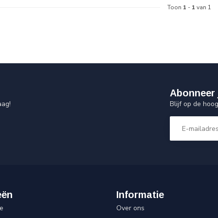
Toon
1
-
1
van 1
Abonneer 
Blijf op de hoo
aag!
eën
Informatie
e
Over ons