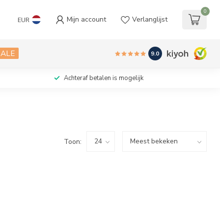
0
Mijn account
Verlanglijst
EUR
SALE
9.0
Achteraf betalen is mogelijk
Toon: