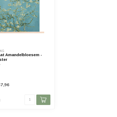
ING
aat Amandelbloesem -
ster
7,96
d
k