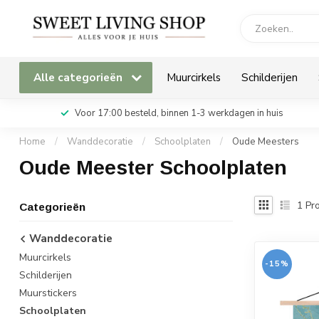
Alle categorieën
Muurcirkels
Schilderijen
Voor 17:00 besteld, binnen 1-3 werkdagen in huis
Home
/
Wanddecoratie
/
Schoolplaten
/
Oude Meesters
Oude Meester Schoolplaten
1
Pro
Categorieën
Wanddecoratie
Muurcirkels
-15%
Schilderijen
Muurstickers
Schoolplaten