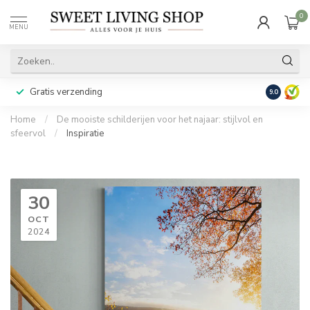
0
MENU
Gratis verzending
Achteraf b
9.0
Home
/
De mooiste schilderijen voor het najaar: stijlvol en
sfeervol
/
Inspiratie
30
OCT
2024