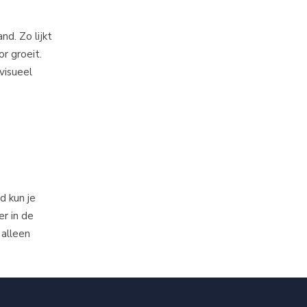
nd. Zo lijkt
r groeit.
visueel
d kun je
er in de
 alleen