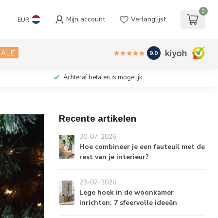
0
Mijn account
Verlanglijst
EUR
SALE
9.0
Achteraf betalen is mogelijk
Recente artikelen
30-07-2026
Hoe combineer je een fauteuil met de
rest van je interieur?
23-07-2026
Lege hoek in de woonkamer
inrichten: 7 sfeervolle ideeën