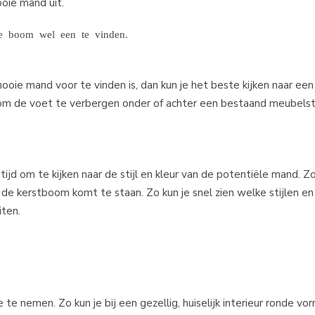
oie mand uit.
lke boom wel een te vinden.
oie mand voor te vinden is, dan kun je het beste kijken naar ee
om de voet te verbergen onder of achter een bestaand meubelstuk
d om te kijken naar de stijl en kleur van de potentiële mand. Zoal
 de kerstboom komt te staan. Zo kun je snel zien welke stijlen en 
iten.
te nemen. Zo kun je bij een gezellig, huiselijk interieur ronde vo