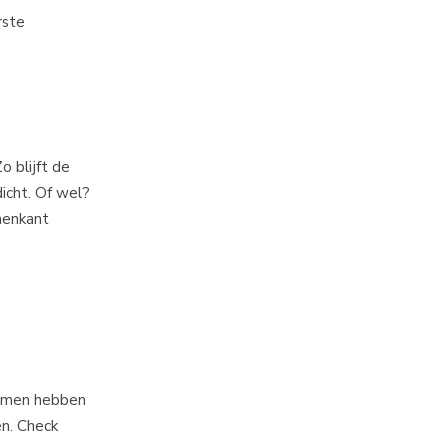
rste
 blijft de
dicht. Of wel?
nenkant
bomen hebben
en. Check