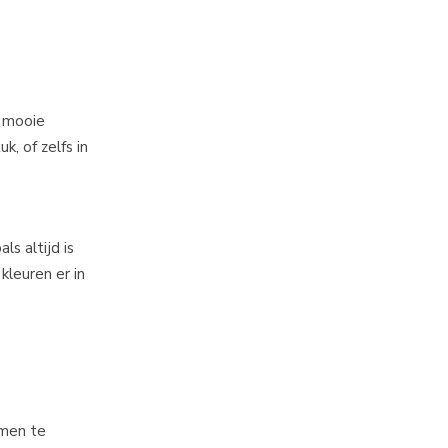
n mooie
, of zelfs in
s altijd is
kleuren er in
rmen te