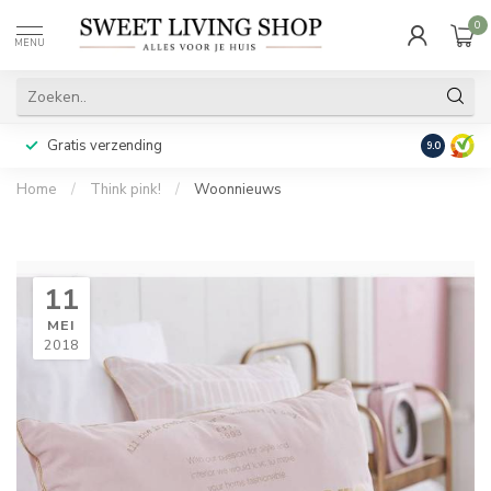
0
MENU
Gratis verzending
Achteraf b
9.0
Home
/
Think pink!
/
Woonnieuws
11
MEI
2018