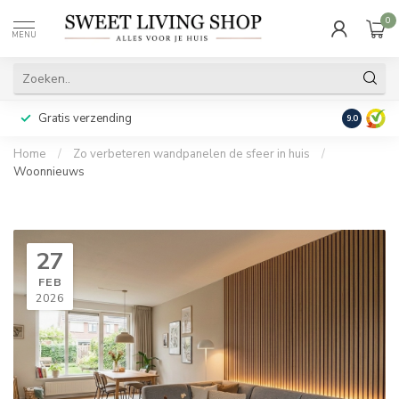
0
MENU
Gratis verzending
Achteraf b
9.0
Home
/
Zo verbeteren wandpanelen de sfeer in huis
/
Woonnieuws
27
FEB
2026