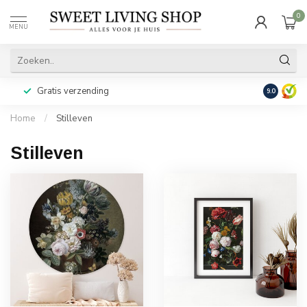
0
MENU
Gratis verzending
Achteraf b
9.0
Home
/
Stilleven
Stilleven