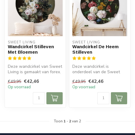
SWEET LIVING
SWEET LIVING
Wandcirkel Stilleven
Wandcirkel De Heem
Met Bloemen
Stilleven
Deze wandcirkel van Sweet
Deze wandcirkel is
Living is gemaakt van forex.
onderdeel van de Sweet
De wandcirkel heeft een v...
Living collectie en wordt
€42,46
€42,46
€49,95
€49,95
gemaakt van ...
Op voorraad
Op voorraad
Toon
1
-
2
van 2