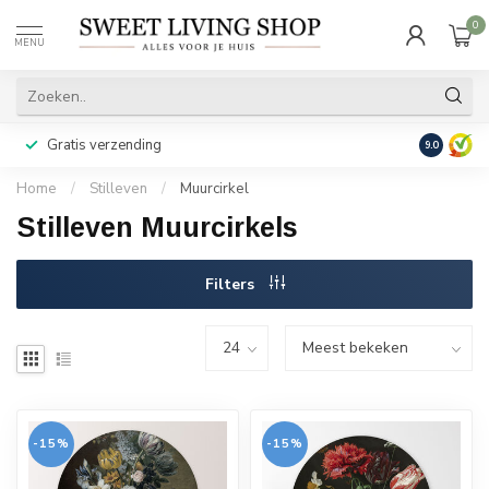
0
MENU
Gratis verzending
Achteraf b
9.0
Home
/
Stilleven
/
Muurcirkel
Stilleven Muurcirkels
Filters
-15%
-15%