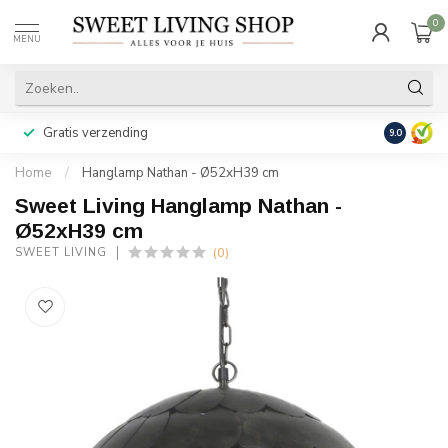
0
MENU
Gratis verzending
Achteraf b
9.0
Home
/
Hanglamp Nathan - Ø52xH39 cm
Sweet Living Hanglamp Nathan -
Ø52xH39 cm
(0)
SWEET LIVING