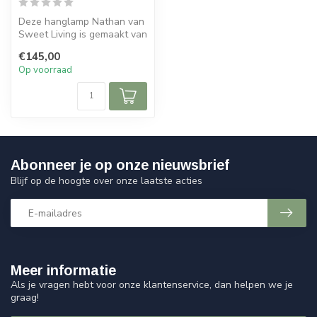
Deze hanglamp Nathan van
Sweet Living is gemaakt van
metaal en heeft een antiek
€145,00
...
Op voorraad
Abonneer je op onze nieuwsbrief
Blijf op de hoogte over onze laatste acties
Meer informatie
Als je vragen hebt voor onze klantenservice, dan helpen we je
graag!