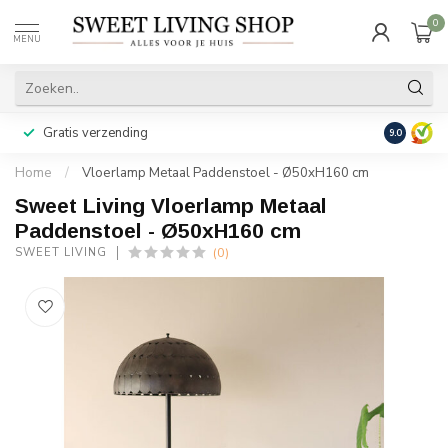
0
MENU
Gratis verzending
Achteraf b
9.0
Home
/
Vloerlamp Metaal Paddenstoel - Ø50xH160 cm
Sweet Living Vloerlamp Metaal
Paddenstoel - Ø50xH160 cm
(0)
SWEET LIVING