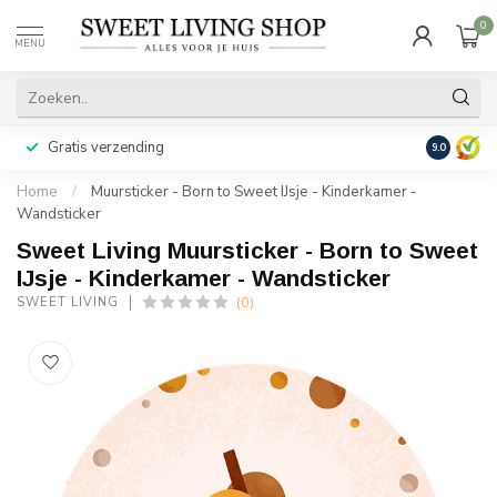
0
MENU
Gratis verzending
Achteraf b
9.0
Home
/
Muursticker - Born to Sweet IJsje - Kinderkamer -
Wandsticker
Sweet Living Muursticker - Born to Sweet
IJsje - Kinderkamer - Wandsticker
(0)
SWEET LIVING