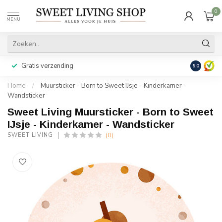
0
MENU
Gratis verzending
Achteraf b
9.0
Home
/
Muursticker - Born to Sweet IJsje - Kinderkamer -
Wandsticker
Sweet Living Muursticker - Born to Sweet
IJsje - Kinderkamer - Wandsticker
(0)
SWEET LIVING