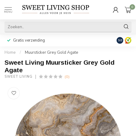
0
MENU
Gratis verzending
Achteraf b
9.0
Home
/
Muursticker Grey Gold Agate
Sweet Living Muursticker Grey Gold
Agate
(0)
SWEET LIVING