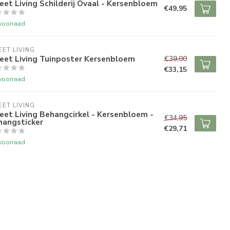
et Living Schilderij Ovaal - Kersenbloem
€49,95
voorraad
ET LIVING
eet Living Tuinposter Kersenbloem
€39,00
€33,15
voorraad
ET LIVING
et Living Behangcirkel - Kersenbloem -
€34,95
hangsticker
€29,71
voorraad