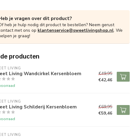
Heb je vragen over dit product?
Of heb je hulp nodig dit product te bestellen? Neem gerust
contact met ons op
klantenservice@sweetlivingshop.nl
. We
helpen je graag!
rde producten
ET LIVING
eet Living Wandcirkel Kersenbloem
€49,95
€42,46
voorraad
ET LIVING
et Living Schilderij Kersenbloem
€69,95
€59,46
voorraad
ET LIVING