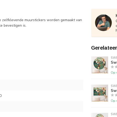
ze zelfklevende muurstickers worden gemaakt van
e bevestigen is.
Gerelatee
SWE
Sw
Op 
SWE
Swe
0
Op 
SWE