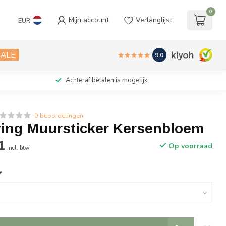
0
Mijn account
Verlanglijst
EUR
SALE
9.0
Achteraf betalen is mogelijk
0 beoordelingen
ving Muursticker Kersenbloem
1
Op voorraad
Incl. btw
*