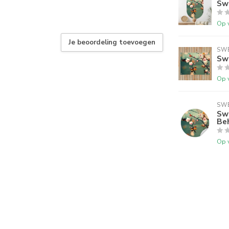
Swe
Op 
Je beoordeling toevoegen
SWE
Sw
Op 
SWE
Swe
Be
Op 